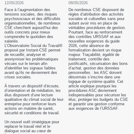
12/05/2026
08/05/2026
Face à l’augmentation des
De nombreux CSE disposent de
tensions sociales, des risques
règles d’attribution des activités
psychosociaux et des difficultés
sociales et culturelles sans pour
organisationnelles, de nombreux
autant avoir mis en place de
CSE cherchent aujourd’hui des
véritables procédures de gestion.
outils concrets pour mieux
Pourtant, face au renforcement
comprendre le quotidien des
des contrôles URSSAF et aux
salariés.
nouvelles exigences du guide
L’Observatoire Social du Travail®
2026, cette absence de
proposé par Instant-CSE permet
formalisation devient un risque
de recueillir, analyser et
majeur. Traçabilité, égalité de
anonymiser les problématiques
traitement, contrôle des
vécues sur le terrain afin
justificatifs, sécurisation des bons
d’identifier les signaux faibles
d’achat, gestion des données
avant qu’ils ne deviennent des
personnelles : les ASC doivent
crises sociales.
désormais s’inscrire dans une
logique de système qualité. Cet
À travers un dispositif d’écoute,
article explique pourquoi les
d’orientation et de médiation, les
procédures ASC deviennent
élus disposent d’une lecture
indispensables pour sécuriser les
qualitative du climat social de leur
élus, protéger les budgets du CSE
entreprise pour renforcer leurs
et garantir une gestion conforme
actions en matière de santé,
aux exigences de l’URSSAF.
sécurité et conditions de travail.
Un nouvel outil stratégique pour
replacer le travail réel et le
dialogue social au cœur de