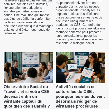
ne relèvent pas exclusivement des
du personnel doivent être en
activités sociales et culturelles,
capacité d’anticiper les risques
l’exonération de cotisations
organisationnels, d’analyser les
sociales peut être remise en
impacts sociaux des décisions
cause. Une évolution qui impose
prises au premier semestre et de
aux élus de vérifier la conformité
sécuriser juridiquement les
de leurs prestataires afin de
pratiques du CSE. Cet ordre du
sécuriser leur politique d’avantages
jour structuré propose aux élus une
salariés et d’éviter tout risque de
méthode concrète pour préparer
redressement.
leurs consultations, poser les
bonnes questions et renforcer leur
rôle dans le dialogue social.
Observatoire Social du
Activités sociales et
Travail : et si votre CSE
culturelles du CSE :
devenait enfin un
pourquoi les élus doivent
véritable capteur du
désormais rédiger de
quotidien des salariés ?
véritables procédures