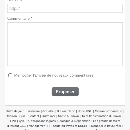
Commentaire * :
Me notifier l'arrivée de nouveaux commentaires
Ordre du jour
|
Cassation
|
Actualité
|
📘 Livre blanc
|
Code CSE
|
Mission économique
|
Mission SSCT
|
Contact
|
Outre-mer
|
Santé au travail
|
IA et transformation du travail
|
FPH
|
QVCT & obligations légales
|
Dialogue & Négociation
|
Les grands dossiers
d’Instant-CSE
|
Management RH, santé au travail et DUERP
|
Manager le travail réel
|