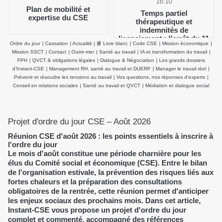
16:10
Plan de mobilité et
Temps partiel
expertise du CSE
thérapeutique et
indemnités de
licenciement : l’arrêt du 11
Ordre du jour
|
Cassation
|
Actualité
|
📘 Livre blanc
|
Code CSE
|
Mission économique
|
février 2026 de la Cour de
Mission SSCT
|
Contact
|
Outre-mer
|
Santé au travail
|
IA et transformation du travail
|
cassation clarifie le salaire
FPH
|
QVCT & obligations légales
|
Dialogue & Négociation
|
Les grands dossiers
de référence
d’Instant-CSE
|
Management RH, santé au travail et DUERP
|
Manager le travail réel
|
Prévenir et résoudre les tensions au travail
|
Vos questions, nos réponses d'experts
|
Conseil en relations sociales
|
Santé au travail et QVCT
|
Médiation et dialogue social
Projet d'ordre du jour CSE – Août 2026
Réunion CSE d'août 2026 : les points essentiels à inscrire à
l'ordre du jour
Le mois d'août constitue une période charnière pour les
élus du Comité social et économique (CSE). Entre le bilan
de l'organisation estivale, la prévention des risques liés aux
fortes chaleurs et la préparation des consultations
obligatoires de la rentrée, cette réunion permet d'anticiper
les enjeux sociaux des prochains mois. Dans cet article,
Instant-CSE vous propose un projet d'ordre du jour
complet et commenté, accompagné des références