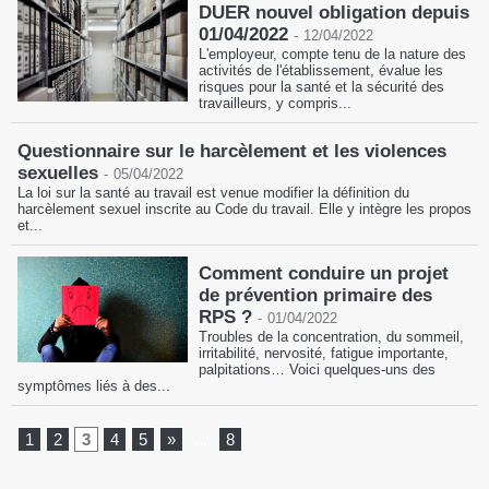
DUER nouvel obligation depuis
01/04/2022
-
12/04/2022
L'employeur, compte tenu de la nature des
activités de l'établissement, évalue les
risques pour la santé et la sécurité des
travailleurs, y compris...
Questionnaire sur le harcèlement et les violences
sexuelles
-
05/04/2022
La loi sur la santé au travail est venue modifier la définition du
harcèlement sexuel inscrite au Code du travail. Elle y intègre les propos
et...
Comment conduire un projet
de prévention primaire des
RPS ?
-
01/04/2022
Troubles de la concentration, du sommeil,
irritabilité, nervosité, fatigue importante,
palpitations… Voici quelques-uns des
symptômes liés à des...
1
2
3
4
5
»
...
8