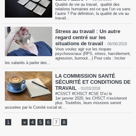
Qualité de vie au travail, qualité des
relations humaines est-ce que l’un va sans
l’autre ? Par définition, la qualité de vie au
travail...
Stress au travail : Un autre
regard centré sur les
situations de travail
-
06/06/2018
Vous voulez agir sur les risques
psychosociaux (RPS, stress, harcèlement,
agression, burnout…) Pour cela : Inciter
les salariés à parler des...
LA COMMISSION SANTÉ
SÉCURITÉ ET CONDITIONS DE
TRAVAIL
-
01/03/2018
#CSSCT #CHSCT #CSE D’ici le
1er janvier 2020, les CHSCT n’existeront
plus. Toutefois, leurs missions seront
assurées par le Comité social et...
1
...
«
4
5
6
7
8