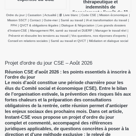
thérapeutique et
indemnités de
licenciement : l’arrêt du 11
Ordre du jour
|
Cassation
|
Actualité
|
📘 Livre blanc
|
Code CSE
|
Mission économique
|
février 2026 de la Cour de
Mission SSCT
|
Contact
|
Outre-mer
|
Santé au travail
|
IA et transformation du travail
|
cassation clarifie le salaire
FPH
|
QVCT & obligations légales
|
Dialogue & Négociation
|
Les grands dossiers
de référence
d’Instant-CSE
|
Management RH, santé au travail et DUERP
|
Manager le travail réel
|
Prévenir et résoudre les tensions au travail
|
Vos questions, nos réponses d'experts
|
Conseil en relations sociales
|
Santé au travail et QVCT
|
Médiation et dialogue social
Projet d'ordre du jour CSE – Août 2026
Réunion CSE d'août 2026 : les points essentiels à inscrire à
l'ordre du jour
Le mois d'août constitue une période charnière pour les
élus du Comité social et économique (CSE). Entre le bilan
de l'organisation estivale, la prévention des risques liés aux
fortes chaleurs et la préparation des consultations
obligatoires de la rentrée, cette réunion permet d'anticiper
les enjeux sociaux des prochains mois. Dans cet article,
Instant-CSE vous propose un projet d'ordre du jour
complet et commenté, accompagné des références
juridiques applicables, de questions concrètes à poser à la
direction et d'une méthode exclusive : le relevé de