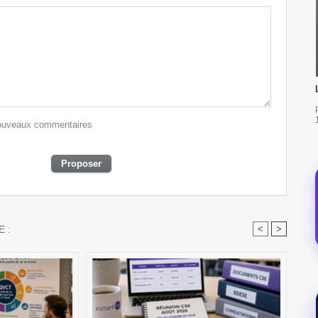
 nouveaux commentaires
 :
<
>