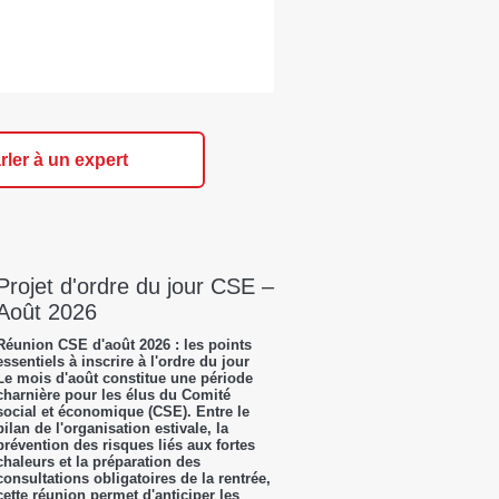
rler à un expert
Projet d'ordre du jour CSE –
Août 2026
Réunion CSE d'août 2026 : les points
essentiels à inscrire à l'ordre du jour
Le mois d'août constitue une période
charnière pour les élus du Comité
social et économique (CSE). Entre le
bilan de l'organisation estivale, la
prévention des risques liés aux fortes
chaleurs et la préparation des
consultations obligatoires de la rentrée,
cette réunion permet d'anticiper les