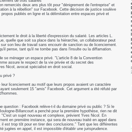
ciement de trois salariés
ten remerciés deux ans plus tôt pour "dénigrement de l'entreprise" et
tation à la rébellion" sur Facebook. Cette décision de justice soulève
 propos publiés en ligne et la délimitation entre espaces privé et
ctement le droit à la liberté d'expression du salarié. Les articles L.
ue, quelle que soit sa place dans la hiérarchie, un collaborateur peut
 sur son lieu de travail sans encourir de sanction ou de licenciement.
qu'il pense, tant qu'il ne tombe pas dans l'insulte ou la diffamation.
de se ménager un espace privé. "L'article 8 de la Convention
mme assure le respect de la vie privée et du secret des
s Nicol, avocat spécialisé en droit social.
u privé ?
é leur licenciement au motif que leurs propos avaient un caractère
fait ayant seulement 15 "amis" Facebook. Cet argument a été réfuté par
rud'hommes.
 question : Facebook relève-t-il du domaine privé ou public ? Si le
ulogne-Billancourt a penché pour la première hypothèse, rien ne dit
n. "C'est un sujet nouveau et complexe, prévient Yves Nicol. En
ugement en première instance, qui sera de nouveau traité en appel dans
il est trop tôt pour en tirer des conclusions." Tant que les différentes
té jugées en appel, il est impossible d'établir une jurisprudence.