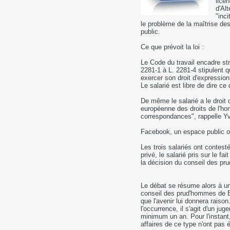
licen
d'Al
"inci
le problème de la maîtrise des
public.
Ce que prévoit la loi :
Le Code du travail encadre stri
2281-1 à L. 2281-4 stipulent q
exercer son droit d'expression
Le salarié est libre de dire ce 
De même le salarié a le droit 
européenne des droits de l'ho
correspondances", rappelle Yve
Facebook, un espace public o
Les trois salariés ont contest
privé, le salarié pris sur le 
la décision du conseil des p
Le débat se résume alors à une
conseil des prud'hommes de Bo
que l'avenir lui donnera raiso
l'occurrence, il s'agit d'un j
minimum un an. Pour l'instant, 
affaires de ce type n'ont pas é