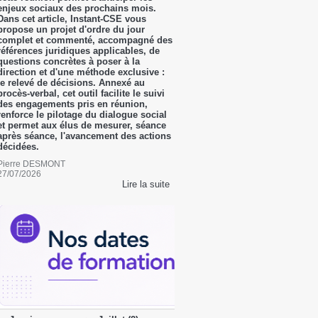
enjeux sociaux des prochains mois.
Dans cet article, Instant-CSE vous
propose un projet d'ordre du jour
complet et commenté, accompagné des
références juridiques applicables, de
questions concrètes à poser à la
direction et d'une méthode exclusive :
le relevé de décisions. Annexé au
procès-verbal, cet outil facilite le suivi
des engagements pris en réunion,
renforce le pilotage du dialogue social
et permet aux élus de mesurer, séance
après séance, l'avancement des actions
décidées.
Pierre DESMONT
27/07/2026
Lire la suite