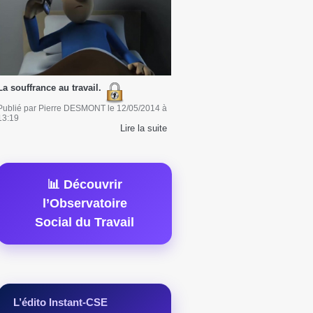
La souffrance au travail.
Publié par
Pierre DESMONT
le
12/05/2014
à
13:19
Lire la suite
📊 Découvrir
l’Observatoire
Social du Travail
L’édito Instant-CSE