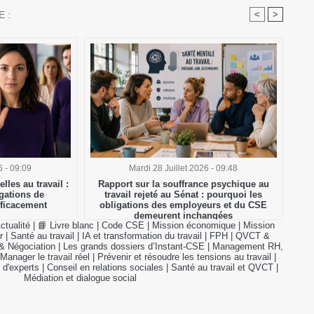
 :
<
>
6 - 09:09
Mardi 28 Juillet 2026 - 09:48
lles au travail :
Rapport sur la souffrance psychique au
gations de
travail rejeté au Sénat : pourquoi les
fficacement
obligations des employeurs et du CSE
demeurent inchangées
ctualité
|
📘 Livre blanc
|
Code CSE
|
Mission économique
|
Mission
r
|
Santé au travail
|
IA et transformation du travail
|
FPH
|
QVCT &
& Négociation
|
Les grands dossiers d’Instant-CSE
|
Management RH,
Manager le travail réel
|
Prévenir et résoudre les tensions au travail
|
 d'experts
|
Conseil en relations sociales
|
Santé au travail et QVCT
|
Médiation et dialogue social