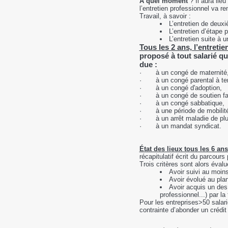
A quel moment
? Il aura lieu
l’entretien professionnel va r
Travail, à savoir :
L’entretien de deuxi
L’entretien d’étape 
L’entretien suite à 
Tous les 2 ans, l’entretien
proposé à tout salarié qu
due :
· à un congé de maternité
· à un congé parental à temp
· à un congé d'adoption,
· à un congé de soutien fam
· à un congé sabbatique,
· à une période de mobilité 
· à un arrêt maladie de plu
· à un mandat syndicat.
État des lieux tous les 6 ans
récapitulatif écrit du parcour
Trois critères sont alors évalu
Avoir suivi au moin
Avoir évolué au plan
Avoir acquis un des 
professionnel...) par l
Pour les entreprises>50 salari
contrainte d’abonder un crédi