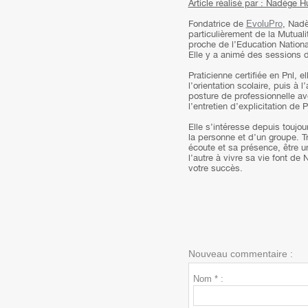
Article réalisé par : Nadège 
Fondatrice de
EvoluPro
, Nadè
particulièrement de la Mutuali
proche de l’Education Nationa
Elle y a animé des sessions 
Praticienne certifiée en Pnl, 
l’orientation scolaire, puis 
posture de professionnelle av
l’entretien d’explicitation de 
Elle s’intéresse depuis toujour
la personne et d’un groupe. Tr
écoute et sa présence, être un 
l’autre à vivre sa vie font 
votre succès.
Nouveau commentaire :
Nom * :