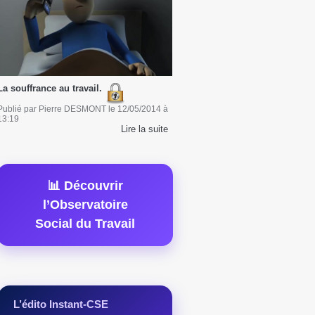
La souffrance au travail.
Publié par
Pierre DESMONT
le
12/05/2014
à
13:19
Lire la suite
📊 Découvrir
l’Observatoire
Social du Travail
L’édito Instant-CSE