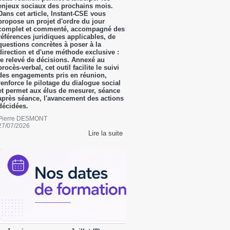
enjeux sociaux des prochains mois.
Dans cet article, Instant-CSE vous
propose un projet d'ordre du jour
complet et commenté, accompagné des
références juridiques applicables, de
questions concrètes à poser à la
direction et d'une méthode exclusive :
le relevé de décisions. Annexé au
procès-verbal, cet outil facilite le suivi
des engagements pris en réunion,
renforce le pilotage du dialogue social
et permet aux élus de mesurer, séance
après séance, l'avancement des actions
décidées.
Pierre DESMONT
27/07/2026
Lire la suite