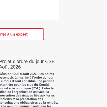
rler à un expert
Projet d'ordre du jour CSE –
Août 2026
Réunion CSE d'août 2026 : les points
essentiels à inscrire à l'ordre du jour
Le mois d'août constitue une période
charnière pour les élus du Comité
social et économique (CSE). Entre le
bilan de l'organisation estivale, la
prévention des risques liés aux fortes
chaleurs et la préparation des
consultations obligatoires de la rentrée,
cette réunion permet d'anticiper les