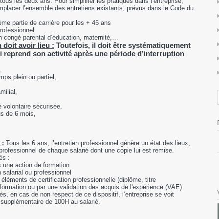
 tous les deux ans. Pour simplifier les pratiques dans l’entreprise,
emplacer l’ensemble des entretiens existants, prévus dans le Code du
ème partie de carrière pour les + 45 ans
professionnel
un congé parental d’éducation, maternité,…
 doit avoir lieu :
Toutefois, il doit être systématiquement
i reprend son activité après une période d’interruption
,
s plein ou partiel,
ilial,
volontaire sécurisée,
s de 6 mois,
 :
Tous les 6 ans, l’entretien professionnel génère un état des lieux,
s professionnel de chaque salarié dont une copie lui est remise.
és :
s une action de formation
 salarial ou professionnel
éléments de certification professionnelle (diplôme, titre
a formation ou par une validation des acquis de l'expérience (VAE)
és, en cas de non respect de ce dispositif, l’entreprise se voit
t supplémentaire de 100H au salarié.