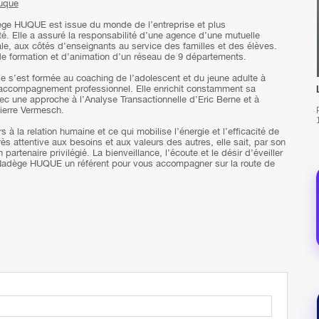
Huque
ge HUQUE est issue du monde de l’entreprise et plus
té. Elle a assuré la responsabilité d’une agence d’une mutuelle
le, aux côtés d’enseignants au service des familles et des élèves.
de formation et d’animation d’un réseau de 9 départements.
elle s’est formée au coaching de l’adolescent et du jeune adulte à
à l’accompagnement professionnel. Elle enrichit constamment sa
ec une approche à l’Analyse Transactionnelle d’Eric Berne et à
Pierre Vermesch.
s à la relation humaine et ce qui mobilise l’énergie et l’efficacité de
ès attentive aux besoins et aux valeurs des autres, elle sait, par son
partenaire privilégié. La bienveillance, l’écoute et le désir d’éveiller
de Nadège HUQUE un référent pour vous accompagner sur la route de