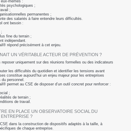
t eux-mêmes :
ltés psychologiques ;
avail ;
ganisationnelles permanentes ;
ante des salariés à faire entendre leurs difficultés.
l ont besoin :
 ;
s fine du terrain ;
t indépendant.
ail® répond précisément à cet enjeu.
NAIT UN VÉRITABLE ACTEUR DE PRÉVENTION ?
s reposer uniquement sur des réunions formelles ou des indicateurs
uter les difficultés du quotidien et identifier les tensions avant
ses constitue aujourd’hui un enjeu majeur pour les entreprises
 du personnel.
ail® permet au CSE de disposer d’un outil concret pour renforcer :
ocial ;
alités de terrain ;
nditions de travail.
RE EN PLACE UN OBSERVATOIRE SOCIAL DU
 ENTREPRISE ?
E dans la construction de dispositifs adaptés à la taille, à
pécifiques de chaque entreprise.