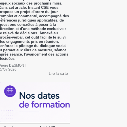
enjeux sociaux des prochains mois.
Dans cet article, Instant-CSE vous
propose un projet d'ordre du jour
complet et commenté, accompagné des
références juridiques applicables, de
questions concrètes à poser à la
direction et d'une méthode exclusive :
le relevé de décisions. Annexé au
procès-verbal, cet outil facilite le suivi
des engagements pris en réunion,
renforce le pilotage du dialogue social
et permet aux élus de mesurer, séance
après séance, l'avancement des actions
décidées.
Pierre DESMONT
27/07/2026
Lire la suite