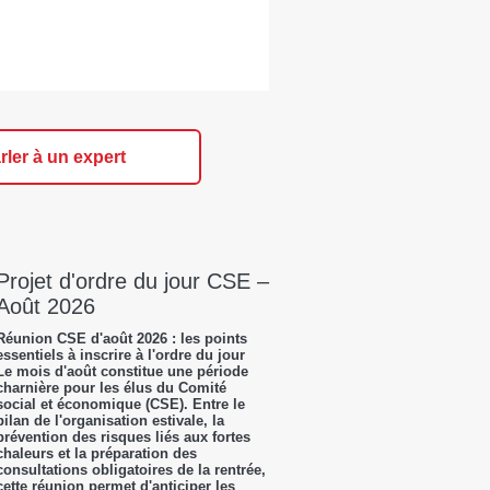
rler à un expert
Projet d'ordre du jour CSE –
Août 2026
Réunion CSE d'août 2026 : les points
essentiels à inscrire à l'ordre du jour
Le mois d'août constitue une période
charnière pour les élus du Comité
social et économique (CSE). Entre le
bilan de l'organisation estivale, la
prévention des risques liés aux fortes
chaleurs et la préparation des
consultations obligatoires de la rentrée,
cette réunion permet d'anticiper les