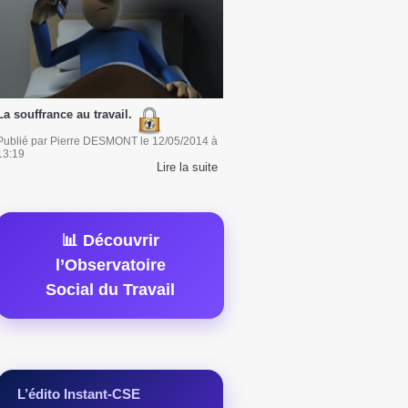
La souffrance au travail.
Publié par
Pierre DESMONT
le
12/05/2014
à
13:19
Lire la suite
📊 Découvrir
l’Observatoire
Social du Travail
L’édito Instant-CSE