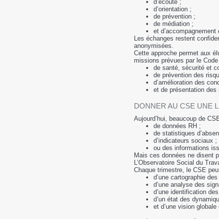
d’écoute ;
d’orientation ;
de prévention ;
de médiation ;
et d’accompagnement d
Les échanges restent confide
anonymisées.
Cette approche permet aux élus
missions prévues par le Code 
de santé, sécurité et co
de prévention des risqu
d’amélioration des condi
et de présentation des 
DONNER AU CSE UNE L
Aujourd’hui, beaucoup de CSE
de données RH ;
de statistiques d’absen
d’indicateurs sociaux ;
ou des informations i
Mais ces données ne disent pa
L’Observatoire Social du Trava
Chaque trimestre, le CSE peut
d’une cartographie des 
d’une analyse des signa
d’une identification des
d’un état des dynamiqu
et d’une vision globale 