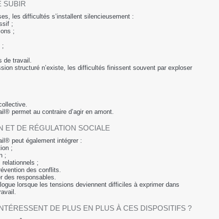
 SUBIR
, les difficultés s’installent silencieusement :
sif ;
ons ;
 ;
 de travail.
on structuré n’existe, les difficultés finissent souvent par exploser
ollective.
il® permet au contraire d’agir en amont.
N ET DE RÉGULATION SOCIALE
il® peut également intégrer :
ion ;
n ;
elationnels ;
révention des conflits.
er des responsables.
ialogue lorsque les tensions deviennent difficiles à exprimer dans
avail.
NTÉRESSENT DE PLUS EN PLUS À CES DISPOSITIFS ?