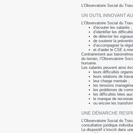
L’Observatoire Social du Trav
UN OUTIL INNOVANT A
L’Observatoire Social du Trava
d’écouter les salariés ;
d’identifier les difficult
de détecter les signaux
de soutenir la prévent
d’accompagner la régul
et d’aider le CSE à mie
Contrairement aux baromètres
du terrain, l’Observatoire Soc
humaine.
Les salariés peuvent ainsi évo
leurs difficultés organis
leurs relations de travai
leur charge mentale ;
les tensions managéria
les problèmes de comm
les difficultés liées aux
le manque de reconnai
ou encore les transforma
UNE DÉMARCHE RESPE
L’Observatoire Social du Trava
consultation juridique individue
Le dispositif s’inscrit dans une