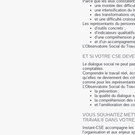
Parce que les élus constaten
une montée des difficu
une intensification du tr
des transformations or
et une difficulté croiss
Les représentants du personne
d’outils concrets ;
d’indicateurs qualitatifs
d’une compréhension plu
et d’un accompagnemen
L’Observatoire Social du Trav
ET SI VOTRE CSE DEVE
Le dialogue social ne peut pa
comptables.
Comprendre le travail réel, éco
qu’elles ne deviennent des cri
comme pour les représentants
L’Observatoire Social du Trav
la prévention ;
la qualité du dialogue s
la compréhension des ré
et l’amélioration des co
VOUS SOUHAITEZ METT
TRAVAIL® DANS VOTRE
Instant-CSE accompagne les CS
l’organisation et aux enjeux s