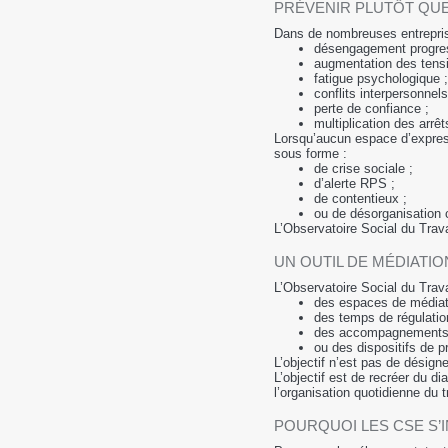
PRÉVENIR PLUTÔT QUE
Dans de nombreuses entreprises
désengagement progres
augmentation des tensi
fatigue psychologique ;
conflits interpersonnels
perte de confiance ;
multiplication des arrêts
Lorsqu’aucun espace d’expressi
sous forme :
de crise sociale ;
d’alerte RPS ;
de contentieux ;
ou de désorganisation c
L’Observatoire Social du Trava
UN OUTIL DE MÉDIATIO
L’Observatoire Social du Trava
des espaces de médiat
des temps de régulatio
des accompagnements r
ou des dispositifs de p
L’objectif n’est pas de désign
L’objectif est de recréer du d
l’organisation quotidienne du tr
POURQUOI LES CSE S’I