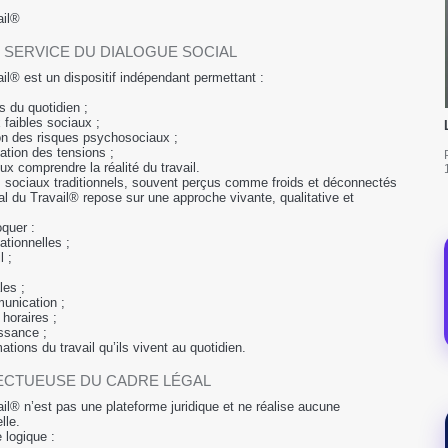
ail®
U SERVICE DU DIALOGUE SOCIAL
il® est un dispositif indépendant permettant :
és du quotidien ;
 faibles sociaux ;
ion des risques psychosociaux ;
ation des tensions ;
ux comprendre la réalité du travail.
 sociaux traditionnels, souvent perçus comme froids et déconnectés
ial du Travail® repose sur une approche vivante, qualitative et
quer :
ationnelles ;
l ;
les ;
unication ;
 horaires ;
ssance ;
tions du travail qu’ils vivent au quotidien.
CTUEUSE DU CADRE LÉGAL
il® n’est pas une plateforme juridique et ne réalise aucune
lle.
 logique :