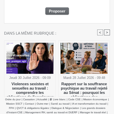
<
>
DANS LA MÊME RUBRIQUE :
Jeudi 30 Juillet 2026 - 09:09
Mardi 28 Juillet 2026 - 09:48
Violences sexistes et
Rapport sur la souffrance
sexuelles au travail :
psychique au travail rejeté
comprendre les
au Sénat : pourquoi les
obligations de l'employeur
obligations des
Ordre du jour
|
Cassation
|
Actualité
|
📘 Livre blanc
|
Code CSE
|
Mission économique
|
et agir efficacement
employeurs et du CSE
Mission SSCT
|
Contact
|
Outre-mer
|
Santé au travail
|
IA et transformation du travail
|
demeurent inchangées
FPH
|
QVCT & obligations légales
|
Dialogue & Négociation
|
Les grands dossiers
d’Instant-CSE
|
Management RH, santé au travail et DUERP
|
Manager le travail réel
|