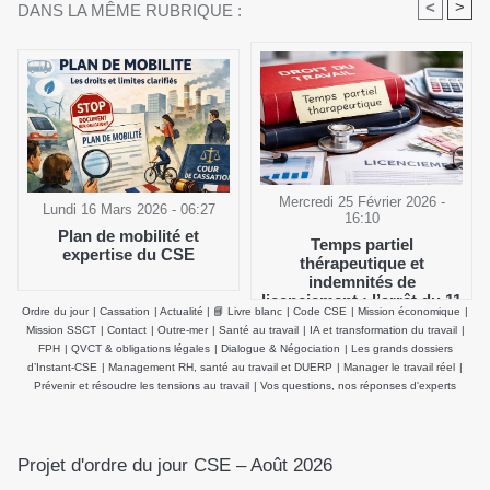
<
>
DANS LA MÊME RUBRIQUE :
Mercredi 25 Février 2026 -
Lundi 16 Mars 2026 - 06:27
16:10
Plan de mobilité et
Temps partiel
expertise du CSE
thérapeutique et
indemnités de
licenciement : l’arrêt du 11
Ordre du jour
|
Cassation
|
Actualité
|
📘 Livre blanc
|
Code CSE
|
Mission économique
|
février 2026 de la Cour de
Mission SSCT
|
Contact
|
Outre-mer
|
Santé au travail
|
IA et transformation du travail
|
cassation clarifie le salaire
FPH
|
QVCT & obligations légales
|
Dialogue & Négociation
|
Les grands dossiers
de référence
d’Instant-CSE
|
Management RH, santé au travail et DUERP
|
Manager le travail réel
|
Prévenir et résoudre les tensions au travail
|
Vos questions, nos réponses d'experts
Projet d'ordre du jour CSE – Août 2026