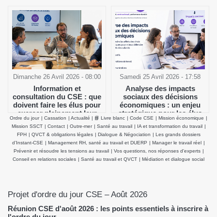
Dimanche 26 Avril 2026 - 08:00
Samedi 25 Avril 2026 - 17:58
Information et
Analyse des impacts
consultation du CSE : que
sociaux des décisions
doivent faire les élus pour
économiques : un enjeu
exercer pleinement leur
stratégique pour les élus
Ordre du jour
|
Cassation
|
Actualité
|
📘 Livre blanc
|
Code CSE
|
Mission économique
|
rôle ?
du CSE
Mission SSCT
|
Contact
|
Outre-mer
|
Santé au travail
|
IA et transformation du travail
|
FPH
|
QVCT & obligations légales
|
Dialogue & Négociation
|
Les grands dossiers
d’Instant-CSE
|
Management RH, santé au travail et DUERP
|
Manager le travail réel
|
Prévenir et résoudre les tensions au travail
|
Vos questions, nos réponses d'experts
|
Conseil en relations sociales
|
Santé au travail et QVCT
|
Médiation et dialogue social
Projet d'ordre du jour CSE – Août 2026
Réunion CSE d'août 2026 : les points essentiels à inscrire à
l'ordre du jour