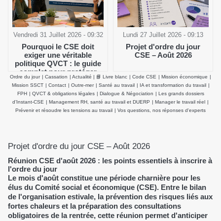
Vendredi 31 Juillet 2026 - 09:32
Lundi 27 Juillet 2026 - 09:13
Pourquoi le CSE doit
Projet d'ordre du jour
exiger une véritable
CSE – Août 2026
politique QVCT : le guide
complet pour protéger
Ordre du jour
|
Cassation
|
Actualité
|
📘 Livre blanc
|
Code CSE
|
Mission économique
|
durablement la santé
Mission SSCT
|
Contact
|
Outre-mer
|
Santé au travail
|
IA et transformation du travail
|
physique et mentale des
FPH
|
QVCT & obligations légales
|
Dialogue & Négociation
|
Les grands dossiers
salariés
d’Instant-CSE
|
Management RH, santé au travail et DUERP
|
Manager le travail réel
|
Prévenir et résoudre les tensions au travail
|
Vos questions, nos réponses d'experts
Projet d'ordre du jour CSE – Août 2026
Réunion CSE d'août 2026 : les points essentiels à inscrire à
l'ordre du jour
Le mois d'août constitue une période charnière pour les
élus du Comité social et économique (CSE). Entre le bilan
de l'organisation estivale, la prévention des risques liés aux
fortes chaleurs et la préparation des consultations
obligatoires de la rentrée, cette réunion permet d'anticiper