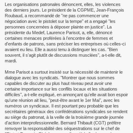
Les organisations patronales dénoncent, elles, les violences
des derniers jours. Le président de la CGPME, Jean-François
Roubaud, a recommandé de "ne pas commencer une
négociation avec le pistolet sur la tempe" et a engagé "les
personnes concernées à déposer plainte en justice". La
présidente du Medef, Laurence Parisot, a, elle, dénoncé
certaines menaces proférées à l'encontre de femmes et
d'enfants de patrons, sans préciser les entreprises où celles-ci
avaient eu lieu. Elle a aussi tenu à distinguer les cas. "Bien
souvent, il s'agit plutôt de discussions musclées", a-t-elle dit,
mardi.
Mme Parisot a surtout insisté sur la nécessité de maintenir le
dialogue avec les syndicats. "Montrer que nous sommes
capables de discuter au plus haut niveau peut avoir une
certaine importance sur les conflits locaux et les situations
difficiles", a-t-elle expliqué, en annonçant qu'elle avait bon espoir
qu'une réunion ait lieu, "peut-être avant le 1er Mai", avec les
numéros un syndicaux. Il est pourtant peu probable que les
secrétaires généraux des confédérations syndicales se rendent
au siège du patronat, à la veille de la troisième grande journée
d'action interprofessionnelle. Bernard Thibault (CGT) préfère
renvoyer la responsabilité des séquestrations sur le chef de