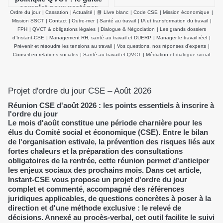
complet pour protéger
Ordre du jour
|
Cassation
|
Actualité
|
📘 Livre blanc
|
Code CSE
|
Mission économique
|
durablement la santé
Mission SSCT
|
Contact
|
Outre-mer
|
Santé au travail
|
IA et transformation du travail
|
physique et mentale des
FPH
|
QVCT & obligations légales
|
Dialogue & Négociation
|
Les grands dossiers
salariés
d’Instant-CSE
|
Management RH, santé au travail et DUERP
|
Manager le travail réel
|
Prévenir et résoudre les tensions au travail
|
Vos questions, nos réponses d'experts
|
Conseil en relations sociales
|
Santé au travail et QVCT
|
Médiation et dialogue social
Projet d'ordre du jour CSE – Août 2026
Réunion CSE d'août 2026 : les points essentiels à inscrire à
l'ordre du jour
Le mois d'août constitue une période charnière pour les
élus du Comité social et économique (CSE). Entre le bilan
de l'organisation estivale, la prévention des risques liés aux
fortes chaleurs et la préparation des consultations
obligatoires de la rentrée, cette réunion permet d'anticiper
les enjeux sociaux des prochains mois. Dans cet article,
Instant-CSE vous propose un projet d'ordre du jour
complet et commenté, accompagné des références
juridiques applicables, de questions concrètes à poser à la
direction et d'une méthode exclusive : le relevé de
décisions. Annexé au procès-verbal, cet outil facilite le suivi