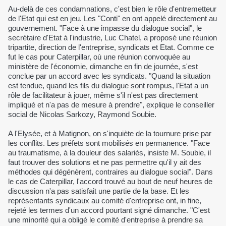
Au-delà de ces condamnations, c'est bien le rôle d'entremetteur
de l'Etat qui est en jeu. Les "Conti" en ont appelé directement au
gouvernement. "Face à une impasse du dialogue social", le
secrétaire d'Etat à l'industrie, Luc Chatel, a proposé une réunion
tripartite, direction de l'entreprise, syndicats et Etat. Comme ce
fut le cas pour Caterpillar, où une réunion convoquée au
ministère de l'économie, dimanche en fin de journée, s'est
conclue par un accord avec les syndicats. "Quand la situation
est tendue, quand les fils du dialogue sont rompus, l'Etat a un
rôle de facilitateur à jouer, même s'il n'est pas directement
impliqué et n'a pas de mesure à prendre", explique le conseiller
social de Nicolas Sarkozy, Raymond Soubie.
A l'Elysée, et à Matignon, on s'inquiète de la tournure prise par
les conflits. Les préfets sont mobilisés en permanence. "Face
au traumatisme, à la douleur des salariés, insiste M. Soubie, il
faut trouver des solutions et ne pas permettre qu'il y ait des
méthodes qui dégénèrent, contraires au dialogue social". Dans
le cas de Caterpillar, l'accord trouvé au bout de neuf heures de
discussion n'a pas satisfait une partie de la base. Et les
représentants syndicaux au comité d'entreprise ont, in fine,
rejeté les termes d'un accord pourtant signé dimanche. "C'est
une minorité qui a obligé le comité d'entreprise à prendre sa