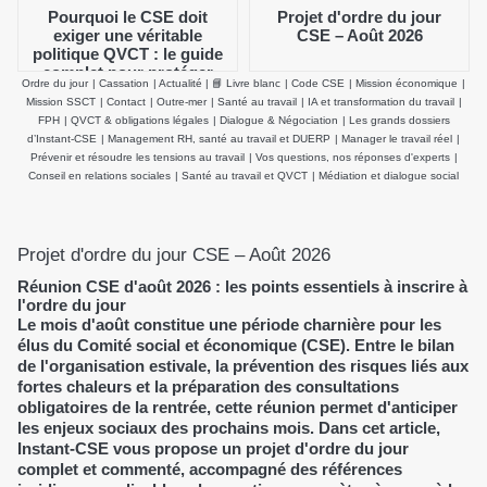
Pourquoi le CSE doit
Projet d'ordre du jour
exiger une véritable
CSE – Août 2026
politique QVCT : le guide
complet pour protéger
Ordre du jour
|
Cassation
|
Actualité
|
📘 Livre blanc
|
Code CSE
|
Mission économique
|
durablement la santé
Mission SSCT
|
Contact
|
Outre-mer
|
Santé au travail
|
IA et transformation du travail
|
physique et mentale des
FPH
|
QVCT & obligations légales
|
Dialogue & Négociation
|
Les grands dossiers
salariés
d’Instant-CSE
|
Management RH, santé au travail et DUERP
|
Manager le travail réel
|
Prévenir et résoudre les tensions au travail
|
Vos questions, nos réponses d'experts
|
Conseil en relations sociales
|
Santé au travail et QVCT
|
Médiation et dialogue social
Projet d'ordre du jour CSE – Août 2026
Réunion CSE d'août 2026 : les points essentiels à inscrire à
l'ordre du jour
Le mois d'août constitue une période charnière pour les
élus du Comité social et économique (CSE). Entre le bilan
de l'organisation estivale, la prévention des risques liés aux
fortes chaleurs et la préparation des consultations
obligatoires de la rentrée, cette réunion permet d'anticiper
les enjeux sociaux des prochains mois. Dans cet article,
Instant-CSE vous propose un projet d'ordre du jour
complet et commenté, accompagné des références