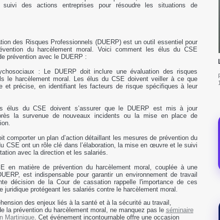
 suivi des actions entreprises pour résoudre les situations de
ion des Risques Professionnels (DUERP) est un outil essentiel pour
prévention du harcèlement moral. Voici comment les élus du CSE
s de prévention avec le DUERP :
sychosociaux : Le DUERP doit inclure une évaluation des risques
ls le harcèlement moral. Les élus du CSE doivent veiller à ce que
e et précise, en identifiant les facteurs de risque spécifiques à leur
Les élus du CSE doivent s’assurer que le DUERP est mis à jour
près la survenue de nouveaux incidents ou la mise en place de
ion.
it comporter un plan d’action détaillant les mesures de prévention du
u CSE ont un rôle clé dans l’élaboration, la mise en œuvre et le suivi
ation avec la direction et les salariés.
SE en matière de prévention du harcèlement moral, couplée à une
 DUERP, est indispensable pour garantir un environnement de travail
nte décision de la Cour de cassation rappelle l'importance de ces
 juridique protégeant les salariés contre le harcèlement moral.
ension des enjeux liés à la santé et à la sécurité au travail,
e la prévention du harcèlement moral, ne manquez pas le
séminaire
n Martinique
. Cet événement incontournable offre une occasion