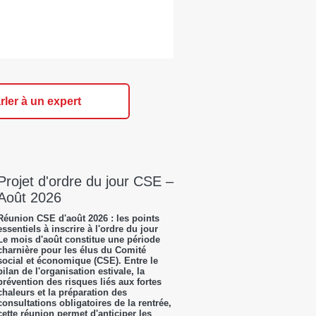
rler à un expert
Projet d'ordre du jour CSE –
Août 2026
Réunion CSE d'août 2026 : les points
essentiels à inscrire à l'ordre du jour
Le mois d'août constitue une période
charnière pour les élus du Comité
social et économique (CSE). Entre le
bilan de l'organisation estivale, la
prévention des risques liés aux fortes
chaleurs et la préparation des
consultations obligatoires de la rentrée,
cette réunion permet d'anticiper les