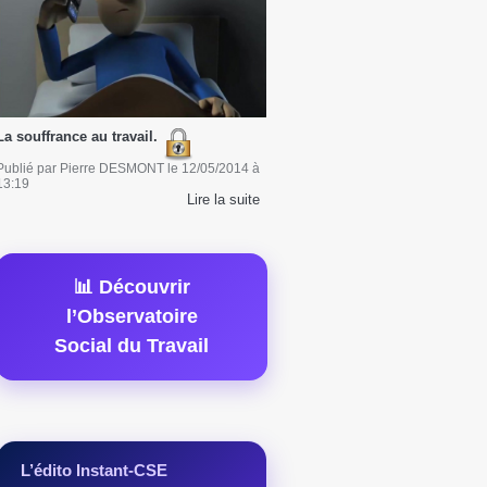
La souffrance au travail.
Publié par
Pierre DESMONT
le
12/05/2014
à
13:19
Lire la suite
📊 Découvrir
l’Observatoire
Social du Travail
L’édito Instant-CSE