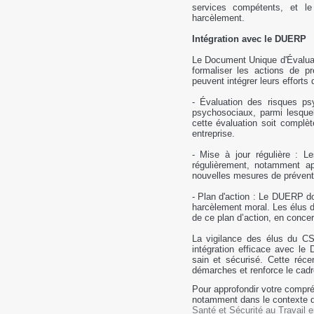
services compétents, et le
harcèlement.
Intégration avec le DUERP
Le Document Unique d'Évaluat
formaliser les actions de 
peuvent intégrer leurs effort
- Évaluation des risques p
psychosociaux, parmi lesque
cette évaluation soit complèt
entreprise.
- Mise à jour régulière : 
régulièrement, notamment a
nouvelles mesures de prévent
- Plan d'action : Le DUERP do
harcèlement moral. Les élus d
de ce plan d’action, en concert
La vigilance des élus du C
intégration efficace avec le
sain et sécurisé. Cette réce
démarches et renforce le cadre
Pour approfondir votre compréh
notamment dans le contexte d
Santé et Sécurité au Travail e