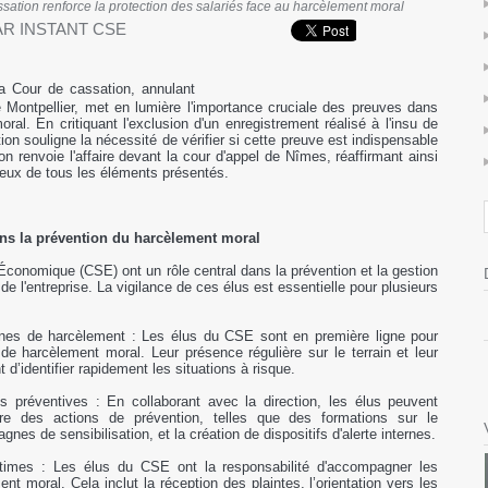
sation renforce la protection des salariés face au harcèlement moral
AR INSTANT CSE
la Cour de cassation, annulant
e Montpellier, met en lumière l'importance cruciale des preuves dans
ral. En critiquant l'exclusion d'un enregistrement réalisé à l'insu de
ion souligne la nécessité de vérifier si cette preuve est indispensable
on renvoie l'affaire devant la cour d'appel de Nîmes, réaffirmant ainsi
ureux de tous les éléments présentés.
ns la prévention du harcèlement moral
Économique (CSE) ont un rôle central dans la prévention et la gestion
e l'entreprise. La vigilance de ces élus est essentielle pour plusieurs
gnes de harcèlement : Les élus du CSE sont en première ligne pour
de harcèlement moral. Leur présence régulière sur le terrain et leur
 d’identifier rapidement les situations à risque.
 préventives : En collaborant avec la direction, les élus peuvent
e des actions de prévention, telles que des formations sur le
es de sensibilisation, et la création de dispositifs d'alerte internes.
imes : Les élus du CSE ont la responsabilité d'accompagner les
nt moral. Cela inclut la réception des plaintes, l’orientation vers les