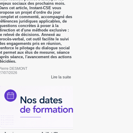
enjeux sociaux des prochains mois.
Dans cet article, Instant-CSE vous
propose un projet d'ordre du jour
complet et commenté, accompagné des
références juridiques applicables, de
questions concrètes à poser à la
direction et d'une méthode exclusive :
le relevé de décisions. Annexé au
procès-verbal, cet outil facilite le suivi
des engagements pris en réunion,
renforce le pilotage du dialogue social
et permet aux élus de mesurer, séance
après séance, l'avancement des actions
décidées.
Pierre DESMONT
27/07/2026
Lire la suite