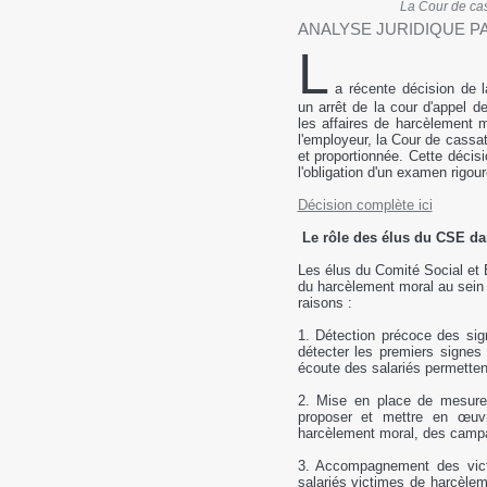
La Cour de cas
ANALYSE JURIDIQUE P
L
a récente décision de 
un arrêt de la cour d'appel d
les affaires de harcèlement mo
l'employeur, la Cour de cassat
et proportionnée. Cette décisi
l'obligation d'un examen rigo
Décision complète ici
Le rôle des élus du CSE da
Les élus du Comité Social et 
du harcèlement moral au sein d
raisons :
1. Détection précoce des si
détecter les premiers signes 
écoute des salariés permettent
2. Mise en place de mesures
proposer et mettre en œuvr
harcèlement moral, des campagn
3. Accompagnement des vict
salariés victimes de harcèleme