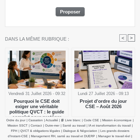
<
>
DANS LA MÊME RUBRIQUE :
Vendredi 31 Juillet 2026 - 09:32
Lundi 27 Juillet 2026 - 09:13
Pourquoi le CSE doit
Projet d'ordre du jour
exiger une véritable
CSE – Août 2026
politique QVCT : le guide
complet pour protéger
Ordre du jour
|
Cassation
|
Actualité
|
📘 Livre blanc
|
Code CSE
|
Mission économique
|
durablement la santé
Mission SSCT
|
Contact
|
Outre-mer
|
Santé au travail
|
IA et transformation du travail
|
physique et mentale des
FPH
|
QVCT & obligations légales
|
Dialogue & Négociation
|
Les grands dossiers
salariés
d’Instant-CSE
|
Management RH, santé au travail et DUERP
|
Manager le travail réel
|