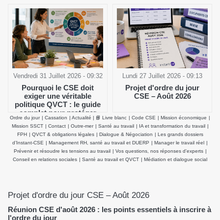
Vendredi 31 Juillet 2026 - 09:32
Lundi 27 Juillet 2026 - 09:13
Pourquoi le CSE doit
Projet d'ordre du jour
exiger une véritable
CSE – Août 2026
politique QVCT : le guide
complet pour protéger
Ordre du jour
|
Cassation
|
Actualité
|
📘 Livre blanc
|
Code CSE
|
Mission économique
|
durablement la santé
Mission SSCT
|
Contact
|
Outre-mer
|
Santé au travail
|
IA et transformation du travail
|
physique et mentale des
FPH
|
QVCT & obligations légales
|
Dialogue & Négociation
|
Les grands dossiers
salariés
d’Instant-CSE
|
Management RH, santé au travail et DUERP
|
Manager le travail réel
|
Prévenir et résoudre les tensions au travail
|
Vos questions, nos réponses d'experts
|
Conseil en relations sociales
|
Santé au travail et QVCT
|
Médiation et dialogue social
Projet d'ordre du jour CSE – Août 2026
Réunion CSE d'août 2026 : les points essentiels à inscrire à
l'ordre du jour