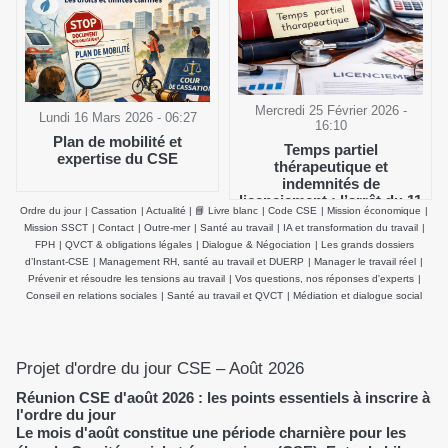
Mercredi 25 Février 2026 -
Lundi 16 Mars 2026 - 06:27
16:10
Plan de mobilité et
Temps partiel
expertise du CSE
thérapeutique et
indemnités de
licenciement : l’arrêt du 11
Ordre du jour
|
Cassation
|
Actualité
|
📘 Livre blanc
|
Code CSE
|
Mission économique
|
février 2026 de la Cour de
Mission SSCT
|
Contact
|
Outre-mer
|
Santé au travail
|
IA et transformation du travail
|
cassation clarifie le salaire
FPH
|
QVCT & obligations légales
|
Dialogue & Négociation
|
Les grands dossiers
de référence
d’Instant-CSE
|
Management RH, santé au travail et DUERP
|
Manager le travail réel
|
Prévenir et résoudre les tensions au travail
|
Vos questions, nos réponses d'experts
|
Conseil en relations sociales
|
Santé au travail et QVCT
|
Médiation et dialogue social
Projet d'ordre du jour CSE – Août 2026
Réunion CSE d'août 2026 : les points essentiels à inscrire à
l'ordre du jour
Le mois d'août constitue une période charnière pour les