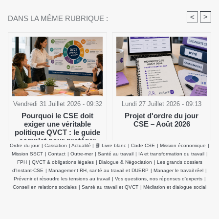
<
>
DANS LA MÊME RUBRIQUE :
Vendredi 31 Juillet 2026 - 09:32
Lundi 27 Juillet 2026 - 09:13
Pourquoi le CSE doit
Projet d'ordre du jour
exiger une véritable
CSE – Août 2026
politique QVCT : le guide
complet pour protéger
Ordre du jour
|
Cassation
|
Actualité
|
📘 Livre blanc
|
Code CSE
|
Mission économique
|
durablement la santé
Mission SSCT
|
Contact
|
Outre-mer
|
Santé au travail
|
IA et transformation du travail
|
physique et mentale des
FPH
|
QVCT & obligations légales
|
Dialogue & Négociation
|
Les grands dossiers
salariés
d’Instant-CSE
|
Management RH, santé au travail et DUERP
|
Manager le travail réel
|
Prévenir et résoudre les tensions au travail
|
Vos questions, nos réponses d'experts
|
Conseil en relations sociales
|
Santé au travail et QVCT
|
Médiation et dialogue social