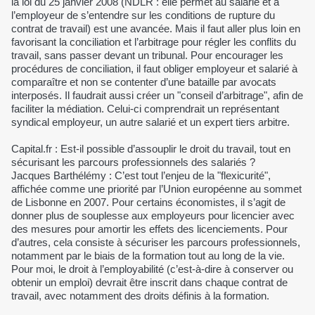
la loi du 25 janvier 2008 (NDLR : elle permet au salarié et à
l’employeur de s’entendre sur les conditions de rupture du
contrat de travail) est une avancée. Mais il faut aller plus loin en
favorisant la conciliation et l’arbitrage pour régler les conflits du
travail, sans passer devant un tribunal. Pour encourager les
procédures de conciliation, il faut obliger employeur et salarié à
comparaître et non se contenter d’une bataille par avocats
interposés. Il faudrait aussi créer un "conseil d’arbitrage", afin de
faciliter la médiation. Celui-ci comprendrait un représentant
syndical employeur, un autre salarié et un expert tiers arbitre.
Capital.fr : Est-il possible d’assouplir le droit du travail, tout en
sécurisant les parcours professionnels des salariés ?
Jacques Barthélémy : C’est tout l’enjeu de la "flexicurité",
affichée comme une priorité par l’Union européenne au sommet
de Lisbonne en 2007. Pour certains économistes, il s’agit de
donner plus de souplesse aux employeurs pour licencier avec
des mesures pour amortir les effets des licenciements. Pour
d’autres, cela consiste à sécuriser les parcours professionnels,
notamment par le biais de la formation tout au long de la vie.
Pour moi, le droit à l’employabilité (c’est-à-dire à conserver ou
obtenir un emploi) devrait être inscrit dans chaque contrat de
travail, avec notamment des droits définis à la formation.