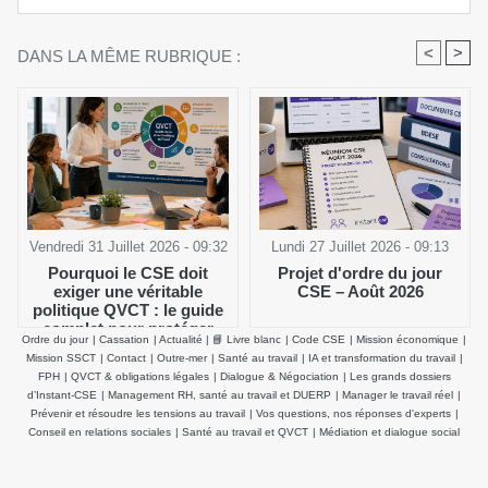
<
>
DANS LA MÊME RUBRIQUE :
Vendredi 31 Juillet 2026 - 09:32
Lundi 27 Juillet 2026 - 09:13
Pourquoi le CSE doit
Projet d'ordre du jour
exiger une véritable
CSE – Août 2026
politique QVCT : le guide
complet pour protéger
Ordre du jour
|
Cassation
|
Actualité
|
📘 Livre blanc
|
Code CSE
|
Mission économique
|
durablement la santé
Mission SSCT
|
Contact
|
Outre-mer
|
Santé au travail
|
IA et transformation du travail
|
physique et mentale des
FPH
|
QVCT & obligations légales
|
Dialogue & Négociation
|
Les grands dossiers
salariés
d’Instant-CSE
|
Management RH, santé au travail et DUERP
|
Manager le travail réel
|
Prévenir et résoudre les tensions au travail
|
Vos questions, nos réponses d'experts
|
Conseil en relations sociales
|
Santé au travail et QVCT
|
Médiation et dialogue social