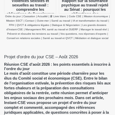
Violences sexistes et
Rapport sur la souffrance
sexuelles au travail :
psychique au travail rejeté
comprendre les
au Sénat : pourquoi les
obligations de l'employeur
obligations des
Ordre du jour
|
Cassation
|
Actualité
|
📘 Livre blanc
|
Code CSE
|
Mission économique
|
et agir efficacement
employeurs et du CSE
Mission SSCT
|
Contact
|
Outre-mer
|
Santé au travail
|
IA et transformation du travail
|
demeurent inchangées
FPH
|
QVCT & obligations légales
|
Dialogue & Négociation
|
Les grands dossiers
d’Instant-CSE
|
Management RH, santé au travail et DUERP
|
Manager le travail réel
|
Prévenir et résoudre les tensions au travail
|
Vos questions, nos réponses d'experts
|
Conseil en relations sociales
|
Santé au travail et QVCT
|
Médiation et dialogue social
Projet d'ordre du jour CSE – Août 2026
Réunion CSE d'août 2026 : les points essentiels à inscrire à
l'ordre du jour
Le mois d'août constitue une période charnière pour les
élus du Comité social et économique (CSE). Entre le bilan
de l'organisation estivale, la prévention des risques liés aux
fortes chaleurs et la préparation des consultations
obligatoires de la rentrée, cette réunion permet d'anticiper
les enjeux sociaux des prochains mois. Dans cet article,
Instant-CSE vous propose un projet d'ordre du jour
complet et commenté, accompagné des références
juridiques applicables, de questions concrètes à poser à la