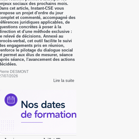
enjeux sociaux des prochains mois.
Dans cet article, Instant-CSE vous
propose un projet d'ordre du jour
complet et commenté, accompagné des
références juridiques applicables, de
questions concrètes à poser à la
direction et d'une méthode exclusive :
le relevé de décisions. Annexé au
procès-verbal, cet outil facilite le suivi
des engagements pris en réunion,
renforce le pilotage du dialogue social
et permet aux élus de mesurer, séance
après séance, l'avancement des actions
décidées.
Pierre DESMONT
27/07/2026
Lire la suite