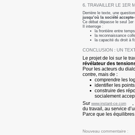
6. TRAVAILLER LE 1ER
Derrière le texte, une question
jusqu’où la société accepte-t
Ce débat dépasse le seul 1er 
Il interroge :
la frontière entre temps
la reconnaissance collec
la capacité du droit à f
CONCLUSION : UN TEX
Le projet de loi sur le t
révélateur des tension
Pour les acteurs du dial
contre, mais de :
comprendre les log
identifier les point
construire des rép
socialement accep
Sur
,
www.instant-ce.com
du travail, au service d’
Parce que les équilibres 
Nouveau commentaire :