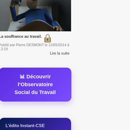
La souffrance au travail.
Publié par
Pierre DESMONT
le
12/05/2014
à
13:19
Lire la suite
📊 Découvrir
l’Observatoire
Social du Travail
L’édito Instant-CSE