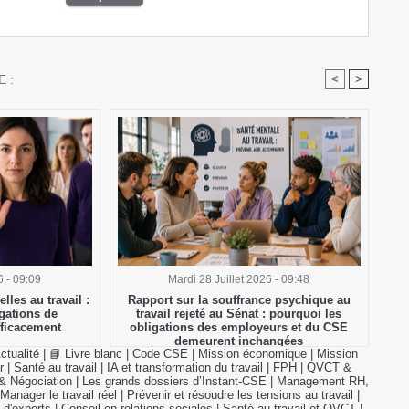
 :
<
>
6 - 09:09
Mardi 28 Juillet 2026 - 09:48
lles au travail :
Rapport sur la souffrance psychique au
gations de
travail rejeté au Sénat : pourquoi les
fficacement
obligations des employeurs et du CSE
demeurent inchangées
ctualité
|
📘 Livre blanc
|
Code CSE
|
Mission économique
|
Mission
r
|
Santé au travail
|
IA et transformation du travail
|
FPH
|
QVCT &
& Négociation
|
Les grands dossiers d’Instant-CSE
|
Management RH,
Manager le travail réel
|
Prévenir et résoudre les tensions au travail
|
 d'experts
|
Conseil en relations sociales
|
Santé au travail et QVCT
|