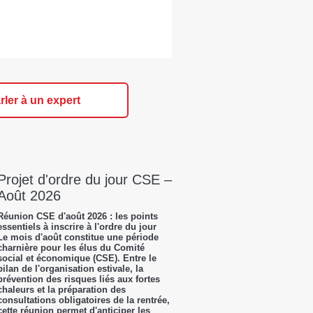
rler à un expert
Projet d'ordre du jour CSE –
Août 2026
Réunion CSE d'août 2026 : les points
essentiels à inscrire à l'ordre du jour
Le mois d'août constitue une période
charnière pour les élus du Comité
social et économique (CSE). Entre le
bilan de l'organisation estivale, la
prévention des risques liés aux fortes
chaleurs et la préparation des
consultations obligatoires de la rentrée,
cette réunion permet d'anticiper les