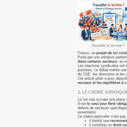
Travailler le 1er mai ?
France, un
projet de loi cris
Porté par une initiative parle
dans certains secteurs
, au n
Les réactions syndicales ont
postures, ce débat mérite un
du CSE, les directions et les 
Cet article pilier a pour objecti
sociaux et les équilibres à 
1. LE CADRE JURIDIQ
Le 1er mai occupe une place si
Il est
le seul jour férié obl
dehors de secteurs spécifiques
essentiels).
Ce statut particulier n’est pas
il traduit une
reconnais
il constitue un
droit col