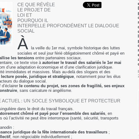
CE QUE RÉVÈLE
LE PROJET DE
LOI ET
POURQUOI IL
INTERPELLE PROFONDÉMENT LE DIALOGUE
SOCIAL
À
la veille du 1er mai, symbole historique des luttes
sociales et seul jour férié obligatoirement chômé et payé en
tallise les tensions
entre partenaires sociaux.
mentaire, ce texte vise à
autoriser le travail des salariés le 1er mai
om d’une adaptation économique et d’une clarification juridique.
 été immédiates et massives. Mais au-delà des slogans et des
e
lecture posée, juridique et stratégique
, notamment pour les élus
acteurs du dialogue social.
f d’éclairer
le contenu du projet, ses zones de fragilité, ses enjeux
construire
, sans caricature ni angélisme.
UE ACTUEL : UN SOCLE SYMBOLIQUE ET PROTECTEUR
ngulière dans le droit du travail français.
igatoirement chômé et payé pour l’ensemble des salariés
, en
 où l’activité ne peut être interrompue (santé, sécurité, transports
 anodin :
sance juridique de la fête internationale des travailleurs
;
lectif
, non négociable individuellement ;