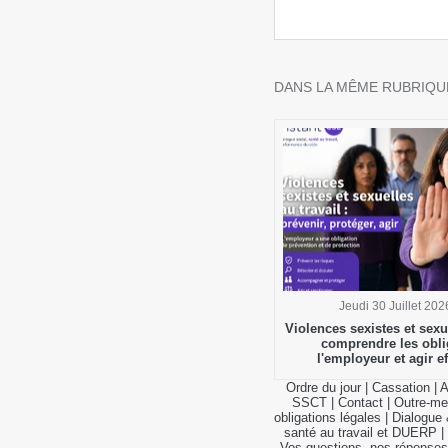
DANS LA MÊME RUBRIQUE
Jeudi 30 Juillet 202
Violences sexistes et sexue
comprendre les obli
l'employeur et agir e
Ordre du jour
|
Cassation
|
A
SSCT
|
Contact
|
Outre-me
obligations légales
|
Dialogue 
santé au travail et DUERP
|
Vos questions, nos réponses