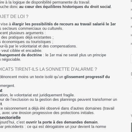
ire à la logique de disponibilité permanente du travail.
touche donc
au cœur des équilibres historiques du droit social
.
JET DE LOI ?
 vise à
élargir les possibilités de recours au travail salarié le 1er
s secteurs commerciaux ou culturels.
cent plusieurs arguments :
 des pratiques déjà existantes ;
s économiques ou touristiques ;
our-là par le volontariat et des compensations.
e veut ciblée et encadrée.
hangement de doctrine
: le 1er mai ne serait plus un principe
n négociable.
ICATS TIRENT-ILS LA SONNETTE D’ALARME ?
 dénoncent moins un texte isolé qu’un
glissement progressif du
émergent.
at
ion, le volontariat est juridiquement fragile.
ur de l’exclusion ou la gestion des plannings peuvent transformer un
t
.
ce raisonnement a déjà été observé dans d’autres domaines (travail
, avec une érosion progressive des protections initiales.
sectorielle
jourd’hui, c’est
ouvrir la porte à des demandes demain
.
par précédents : ce qui est dérogatoire un jour devient la norme