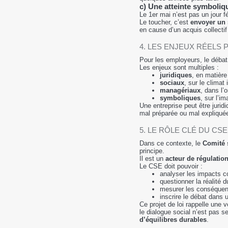
c) Une atteinte symboliqu
Le 1er mai n’est pas un jour f
Le toucher, c’est
envoyer un s
en cause d’un acquis collecti
4. LES ENJEUX RÉELS
Pour les employeurs, le débat
Les enjeux sont multiples :
juridiques
, en matière
sociaux
, sur le climat 
managériaux
, dans l’
symboliques
, sur l’i
Une entreprise peut être jurid
mal préparée ou mal expliqué
5. LE RÔLE CLÉ DU CS
Dans ce contexte, le
Comité 
principe.
Il est un
acteur de régulatio
Le CSE doit pouvoir :
analyser les impacts co
questionner la réalité d
mesurer les conséquence
inscrire le débat dans u
Ce projet de loi rappelle une vé
le dialogue social n’est pas s
d’équilibres durables
.