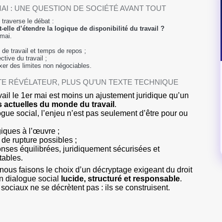
 MAI : UNE QUESTION DE SOCIÉTÉ AVANT TOUT
 traverse le débat :
-elle d’étendre la logique de disponibilité du travail ?
mai.
 de travail et temps de repos ;
tive du travail ;
ixer des limites non négociables.
TE RÉVÉLATEUR, PLUS QU’UN TEXTE TECHNIQUE
ravail le 1er mai est moins un ajustement juridique qu’un
s actuelles du monde du travail
.
ogue social, l’enjeu n’est pas seulement d’être pour ou
iques à l’œuvre ;
s de rupture possibles ;
onses équilibrées, juridiquement sécurisées et
tables.
 nous faisons le choix d’un décryptage exigeant du droit
un dialogue social
lucide, structuré et responsable
.
sociaux ne se décrètent pas : ils se construisent.