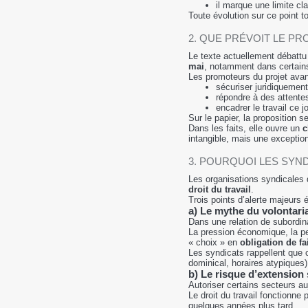
il marque une limite cla
Toute évolution sur ce point 
2. QUE PRÉVOIT LE PRO
Le texte actuellement débattu
mai
, notamment dans certain
Les promoteurs du projet avan
sécuriser juridiquement
répondre à des attente
encadrer le travail ce j
Sur le papier, la proposition s
Dans les faits, elle ouvre un
c
intangible, mais une exceptio
3. POURQUOI LES SYND
Les organisations syndicales
droit du travail
.
Trois points d’alerte majeurs 
a) Le mythe du volontari
Dans une relation de subordinat
La pression économique, la pe
« choix » en
obligation de fai
Les syndicats rappellent que 
dominical, horaires atypiques)
b) Le risque d’extension 
Autoriser certains secteurs au
Le droit du travail fonctionne 
quelques années plus tard.