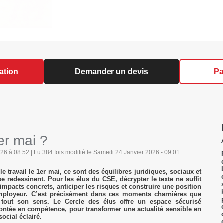
ation
Demander un devis
Pa
1er mai ?
6 à 08:52 | Lu 384 fois modifié le Samedi 24 Janvier 2026 - 09:01
 le travail le 1er mai, ce sont des équilibres juridiques, sociaux et
 redessinent. Pour les élus du CSE, décrypter le texte ne suffit
s impacts concrets, anticiper les risques et construire une position
’employeur. C’est précisément dans ces moments charnières que
 tout son sens. Le Cercle des élus offre un espace sécurisé
ontée en compétence, pour transformer une actualité sensible en
social éclairé.