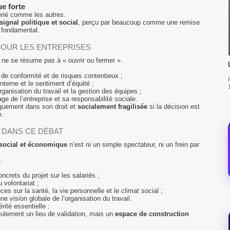
e forte
érié comme les autres.
ignal politique et social
, perçu par beaucoup comme une remise
f fondamental.
 POUR LES ENTREPRISES
 ne se résume pas à « ouvrir ou fermer ».
 de conformité et de risques contentieux ;
interne et le sentiment d’équité ;
organisation du travail et la gestion des équipes ;
mage de l’entreprise et sa responsabilité sociale.
iquement dans son droit et
socialement fragilisée
si la décision est
e.
E DANS CE DÉBAT
social et économique
n’est ni un simple spectateur, ni un frein par
n
.
ncrets du projet sur les salariés ;
u volontariat ;
s sur la santé, la vie personnelle et le climat social ;
ne vision globale de l’organisation du travail.
rité essentielle :
eulement un lieu de validation, mais un
espace de construction