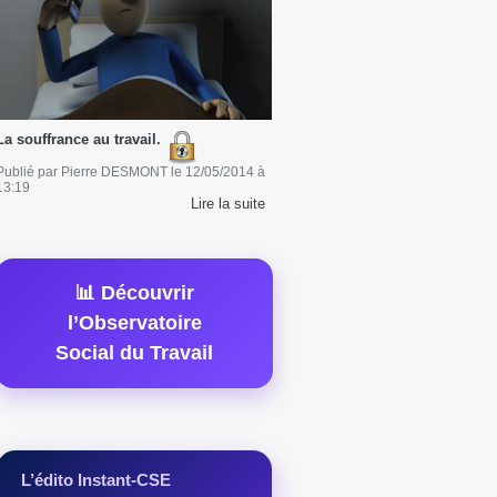
La souffrance au travail.
Publié par
Pierre DESMONT
le
12/05/2014
à
13:19
Lire la suite
📊 Découvrir
l’Observatoire
Social du Travail
L’édito Instant-CSE