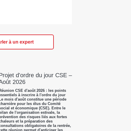
rler à un expert
Projet d'ordre du jour CSE –
Août 2026
Réunion CSE d'août 2026 : les points
essentiels à inscrire à l'ordre du jour
Le mois d'août constitue une période
charnière pour les élus du Comité
social et économique (CSE). Entre le
bilan de l'organisation estivale, la
prévention des risques liés aux fortes
chaleurs et la préparation des
consultations obligatoires de la rentrée,
cette réunion permet d'anticiper les