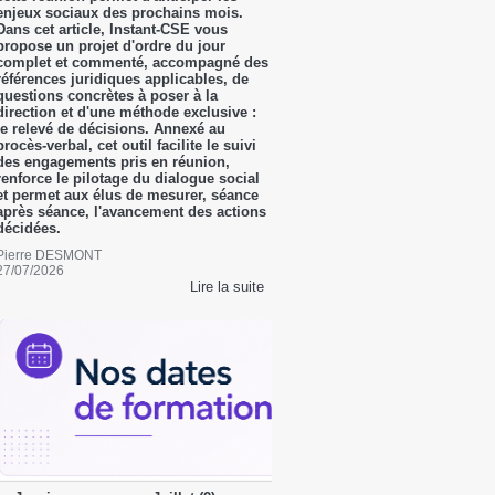
enjeux sociaux des prochains mois.
Dans cet article, Instant-CSE vous
propose un projet d'ordre du jour
complet et commenté, accompagné des
références juridiques applicables, de
questions concrètes à poser à la
direction et d'une méthode exclusive :
le relevé de décisions. Annexé au
procès-verbal, cet outil facilite le suivi
des engagements pris en réunion,
renforce le pilotage du dialogue social
et permet aux élus de mesurer, séance
après séance, l'avancement des actions
décidées.
Pierre DESMONT
27/07/2026
Lire la suite