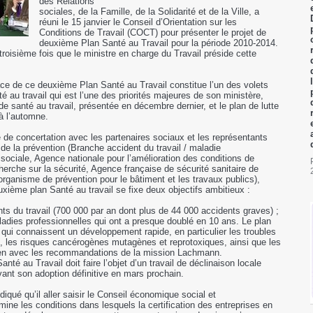
des Relations
sociales, de la Famille, de la Solidarité et de la Ville, a
réuni le 15 janvier le Conseil d’Orientation sur les
Conditions de Travail (COCT) pour présenter le projet de
deuxième Plan Santé au Travail pour la période 2010-2014.
roisième fois que le ministre en charge du Travail préside cette
lace de ce deuxième Plan Santé au Travail constitue l’un des volets
é au travail qui est l’une des priorités majeures de son ministère,
e santé au travail, présentée en décembre dernier, et le plan de lutte
à l’automne.
se de concertation avec les partenaires sociaux et les représentants
de la prévention (Branche accident du travail / maladie
́ sociale, Agence nationale pour l’amélioration des conditions de
herche sur la sécurité, Agence française de sécurité sanitaire de
organisme de prévention pour le bâtiment et les travaux publics),
ième plan Santé au travail se fixe deux objectifs ambitieux :
ts du travail (700 000 par an dont plus de 44 000 accidents graves) ;
adies professionnelles qui ont a presque doublé en 10 ans. Le plan
s qui connaissent un développement rapide, en particulier les troubles
 les risques cancérogènes mutagènes et reprotoxiques, ainsi que les
ien avec les recommandations de la mission Lachmann.
té au Travail doit faire l’objet d’un travail de déclinaison locale
nt son adoption définitive en mars prochain.
iqué qu’il aller saisir le Conseil économique social et
mine les conditions dans lesquels la certification des entreprises en