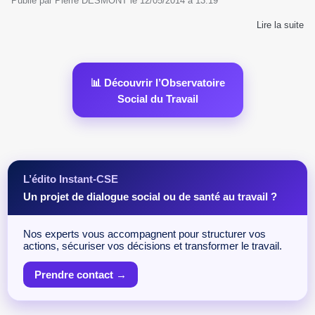
Publié par
Pierre DESMONT
le
12/05/2014
à
13:19
Lire la suite
📊 Découvrir l’Observatoire
Social du Travail
L’édito Instant-CSE
Un projet de dialogue social ou de santé au travail ?
Nos experts vous accompagnent pour structurer vos
actions, sécuriser vos décisions et transformer le travail.
Prendre contact →