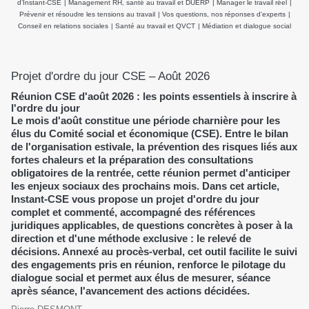
d’Instant-CSE
|
Management RH, santé au travail et DUERP
|
Manager le travail réel
|
Prévenir et résoudre les tensions au travail
|
Vos questions, nos réponses d'experts
|
Conseil en relations sociales
|
Santé au travail et QVCT
|
Médiation et dialogue social
Projet d'ordre du jour CSE – Août 2026
Réunion CSE d'août 2026 : les points essentiels à inscrire à
l'ordre du jour
Le mois d'août constitue une période charnière pour les
élus du Comité social et économique (CSE). Entre le bilan
de l'organisation estivale, la prévention des risques liés aux
fortes chaleurs et la préparation des consultations
obligatoires de la rentrée, cette réunion permet d'anticiper
les enjeux sociaux des prochains mois. Dans cet article,
Instant-CSE vous propose un projet d'ordre du jour
complet et commenté, accompagné des références
juridiques applicables, de questions concrètes à poser à la
direction et d'une méthode exclusive : le relevé de
décisions. Annexé au procès-verbal, cet outil facilite le suivi
des engagements pris en réunion, renforce le pilotage du
dialogue social et permet aux élus de mesurer, séance
après séance, l'avancement des actions décidées.