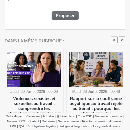
<
>
DANS LA MÊME RUBRIQUE :
Jeudi 30 Juillet 2026 - 09:09
Mardi 28 Juillet 2026 - 09:48
Violences sexistes et
Rapport sur la souffrance
sexuelles au travail :
psychique au travail rejeté
comprendre les
au Sénat : pourquoi les
obligations de l'employeur
obligations des
Ordre du jour
|
Cassation
|
Actualité
|
📘 Livre blanc
|
Code CSE
|
Mission économique
|
et agir efficacement
employeurs et du CSE
Mission SSCT
|
Contact
|
Outre-mer
|
Santé au travail
|
IA et transformation du travail
|
demeurent inchangées
FPH
|
QVCT & obligations légales
|
Dialogue & Négociation
|
Les grands dossiers