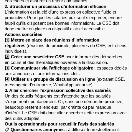
collectées et assurer un retour aux salariés.
2. Structurer un processus d’information efficace
L’information est la clé d’une expression collective fluide et
productive. Pour que les salariés puissent s’exprimer, encore
faut-il qu’ils disposent des bonnes informations. Le CSE doit
donc mettre en place un dispositif clair et accessible.
Actions concrètes
1️⃣
Mettre en place des réunions d’information
régulières
(réunions de proximité, plénières du CSE, entretiens
individuels).
2️⃣
Créer une newsletter CSE
pour informer des démarches
en cours et des thématiques ouvertes à la discussion.
3️⃣
Communiquer via l’affichage obligatoire
: espaces dédiés
aux annonces et aux informations clés.
4️⃣
Utiliser un groupe de discussion en ligne
(extranet CSE,
messagerie d’entreprise, WhatsApp sécurisé).
3. Aller chercher l’expression collective des salariés
Un des écueils fréquents est d’attendre que les salariés
s’expriment spontanément. Or, sans une démarche proactive,
beaucoup restent silencieux, par crainte ou par manque
d’intérêt. Le CSE doit donc aller chercher cette expression avec
des outils adaptés.
Outils opérationnels pour recueillir l’avis des salariés
📋
Questionnaires anonymes
: à diffuser trimestriellement