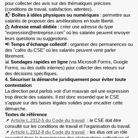
pour collecter des avis sur des thématiques précises
(conditions de travail, satisfaction, attentes).
📬
Boîtes à idées physiques ou numériques
: permettre aux
salariés de proposer des améliorations en toute liberté.
📩
Adresse email dédiée
: créer une adresse du type
"
expression@entreprise.com
" où les salariés peuvent envoyer
leurs questions ou suggestions.
📢
Temps d’échange collectif
: organiser des permanences ou
des "cafés du CSE" où les salariés peuvent venir parler
librement.
📊
Sondages rapides en ligne
(via Microsoft Forms, Google
Forms, ou des outils internes) pour collecter des retours sur
des décisions spécifiques.
4. Sécuriser la démarche juridiquement pour éviter toute
contestation
La direction peut parfois voir d’un mauvais œil une expression
trop directe des salariés. Il est donc essentiel que le CSE
s’appuie sur des bases légales solides pour encadrer cette
démarche.
Textes de référence
📌
Article L.2312-5 du Code du travail
: le CSE doit être
consulté sur les conditions de travail et l’organisation du travail.
📌
Article L.2312-8 du Code du travail
: les élus ont un rôle
essentiel dans la transmission des réclamations collectives et