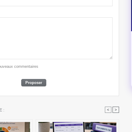
 nouveaux commentaires
 :
<
>