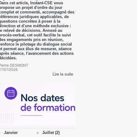
Dans cet article, Instant-CSE vous
propose un projet d'ordre du jour
complet et commenté, accompagné des
références juridiques applicables, de
questions concrètes à poser à la
direction et d'une méthode exclusive :
le relevé de décisions. Annexé au
procès-verbal, cet outil facilite le suivi
des engagements pris en réunion,
renforce le pilotage du dialogue social
et permet aux élus de mesurer, séance
après séance, l'avancement des actions
décidées.
Pierre DESMONT
27/07/2026
Lire la suite
Janvier
Juillet (2)