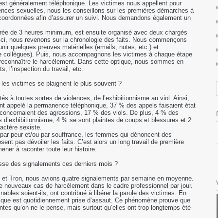
 est généralement téléphonique. Les victimes nous appellent pour
ences sexuelles, nous les conseillons sur les premières démarches à
s coordonnées afin d’assurer un suivi. Nous demandons également un
urée de 3 heures minimum, est ensuite organisé avec deux chargés
-ci, nous revenons sur la chronologie des faits. Nous commençons
unir quelques preuves matérielles (emails, notes, etc.) et
e collègues). Puis, nous accompagnons les victimes à chaque étape
e reconnaître le harcèlement. Dans cette optique, nous sommes en
s, l’inspection du travail, etc.
t les victimes se plaignent le plus souvent ?
 à toutes sortes de violences, de l’exhibitionnisme au viol. Ainsi,
t appelé la permanence téléphonique, 37 % des appels faisaient état
concernaient des agressions, 17 % des viols. De plus, 4 % des
s d’exhibitionnisme, 4 % se sont plaintes de coups et blessures et 2
actère sexiste.
 par peur et/ou par souffrance, les femmes qui dénoncent des
ent pas dévoiler les faits. C’est alors un long travail de première
ner à raconter toute leur histoire.
sse des signalements ces derniers mois ?
SK et Tron, nous avions quatre signalements par semaine en moyenne.
e nouveaux cas de harcèlement dans le cadre professionnel par jour.
les soient-ils, ont contribué à libérer la parole des victimes. En
nique est quotidiennement prise d’assaut. Ce phénomène prouve que
ntes qu’on ne le pense, mais surtout qu’elles ont trop longtemps été