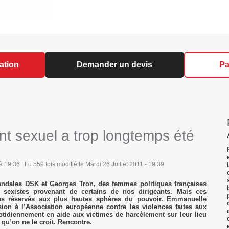
ation
Demander un devis
Pa
t sexuel a trop longtemps été
 19:36 | Lu 559 fois modifié le Mardi 26 Juillet 2011 - 19:39
andales DSK et Georges Tron, des femmes politiques françaises
 sexistes provenant de certains de nos dirigeants. Mais ces
s réservés aux plus hautes sphères du pouvoir. Emmanuelle
ion à l’Association européenne contre les violences faites aux
otidiennement en aide aux victimes de harcèlement sur leur lieu
qu’on ne le croit. Rencontre.