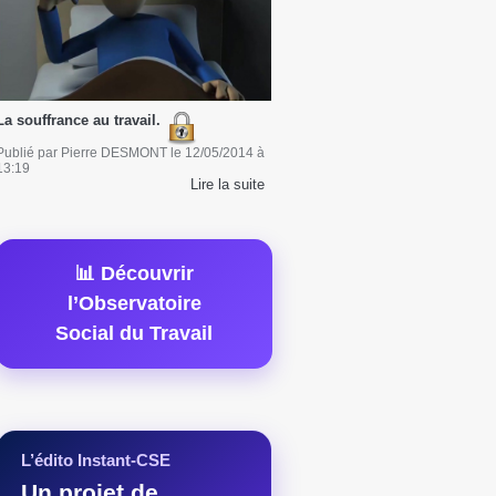
La souffrance au travail.
Publié par
Pierre DESMONT
le
12/05/2014
à
13:19
Lire la suite
📊 Découvrir
l’Observatoire
Social du Travail
L’édito Instant-CSE
Un projet de