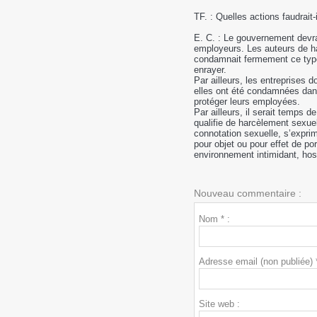
TF. : Quelles actions faudrai
E. C. : Le gouvernement devra
employeurs. Les auteurs de ha
condamnait fermement ce type
enrayer.
Par ailleurs, les entreprises d
elles ont été condamnées dan
protéger leurs employées.
Par ailleurs, il serait temps d
qualifie de harcèlement sexue
connotation sexuelle, s’expr
pour objet ou pour effet de por
environnement intimidant, host
Nouveau commentaire :
Nom * :
Adresse email (non publiée) *
Site web :