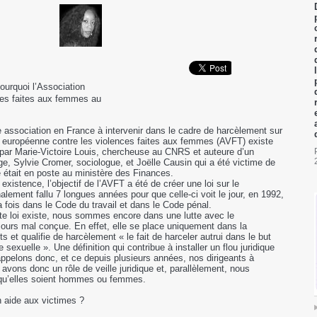
ourquoi l’Association
ces faites aux femmes au
association en France à intervenir dans le cadre de harcèlement sur
ion européenne contre les violences faites aux femmes (AVFT) existe
 par Marie-Victoire Louis, chercheuse au CNRS et auteure d’un
ge, Sylvie Cromer, sociologue, et Joëlle Causin qui a été victime de
e était en poste au ministère des Finances.
xistence, l’objectif de l’AVFT a été de créer une loi sur le
nalement fallu 7 longues années pour que celle-ci voit le jour, en 1992,
 la fois dans le Code du travail et dans le Code pénal.
tte loi existe, nous sommes encore dans une lutte avec le
jours mal conçue. En effet, elle se place uniquement dans la
ts et qualifie de harcèlement « le fait de harceler autrui dans le but
 sexuelle ». Une définition qui contribue à installer un flou juridique
appelons donc, et ce depuis plusieurs années, nos dirigeants à
 avons donc un rôle de veille juridique et, parallèlement, nous
qu’elles soient hommes ou femmes.
 aide aux victimes ?