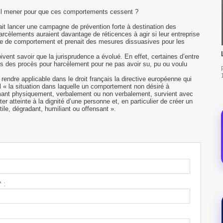
t-il mener pour que ces comportements cessent ?
it lancer une campagne de prévention forte à destination des
rcèlements auraient davantage de réticences à agir si leur entreprise
 de comportement et prenait des mesures dissuasives pour les
oivent savoir que la jurisprudence a évolué. En effet, certaines d’entre
s des procès pour harcèlement pour ne pas avoir su, pu ou voulu
e rendre applicable dans le droit français la directive européenne qui
l « la situation dans laquelle un comportement non désiré à
imant physiquement, verbalement ou non verbalement, survient avec
ter atteinte à la dignité d’une personne et, en particulier de créer un
ile, dégradant, humiliant ou offensant ».
 :