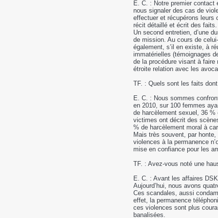
E. C. : Notre premier contact
nous signaler des cas de viol
effectuer et récupérons leur
récit détaillé et écrit des faits.
Un second entretien, d’une d
de mission. Au cours de celui
également, s’il en existe, à ré
immatérielles (témoignages d
de la procédure visant à fair
étroite relation avec les avocat
TF. : Quels sont les faits don
E. C. : Nous sommes confrontés
en 2010, sur 100 femmes ayan
de harcèlement sexuel, 36 % 
victimes ont décrit des scène
% de harcèlement moral à car
Mais très souvent, par honte,
violences à la permanence n’os
mise en confiance pour les ame
TF. : Avez-vous noté une hau
E. C. : Avant les affaires D
Aujourd’hui, nous avons quatr
Ces scandales, aussi condamnab
effet, la permanence télépho
ces violences sont plus coura
banalisées.