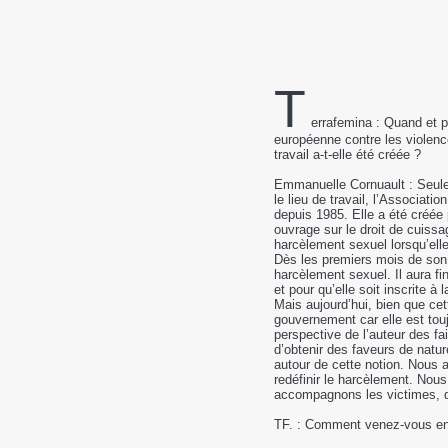
T
errafemina : Quand et p
européenne contre les violen
travail a-t-elle été créée ?
Emmanuelle Cornuault : Seule 
le lieu de travail, l’Associat
depuis 1985. Elle a été créée
ouvrage sur le droit de cuissa
harcèlement sexuel lorsqu’ell
Dès les premiers mois de son e
harcèlement sexuel. Il aura fi
et pour qu’elle soit inscrite à
Mais aujourd’hui, bien que ce
gouvernement car elle est tou
perspective de l’auteur des fai
d’obtenir des faveurs de nature
autour de cette notion. Nous 
redéfinir le harcèlement. Nous
accompagnons les victimes, 
TF. : Comment venez-vous en