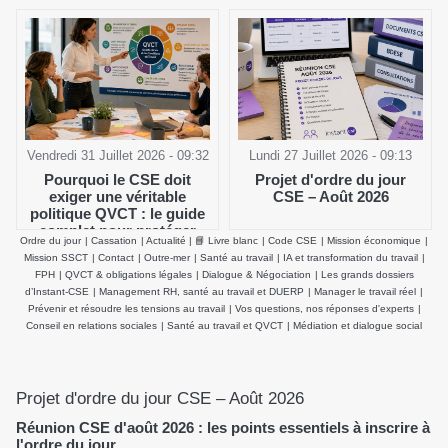
Vendredi 31 Juillet 2026 - 09:32
Lundi 27 Juillet 2026 - 09:13
Pourquoi le CSE doit
Projet d'ordre du jour
exiger une véritable
CSE – Août 2026
politique QVCT : le guide
complet pour protéger
Ordre du jour
|
Cassation
|
Actualité
|
📘 Livre blanc
|
Code CSE
|
Mission économique
|
durablement la santé
Mission SSCT
|
Contact
|
Outre-mer
|
Santé au travail
|
IA et transformation du travail
|
physique et mentale des
FPH
|
QVCT & obligations légales
|
Dialogue & Négociation
|
Les grands dossiers
salariés
d’Instant-CSE
|
Management RH, santé au travail et DUERP
|
Manager le travail réel
|
Prévenir et résoudre les tensions au travail
|
Vos questions, nos réponses d'experts
|
Conseil en relations sociales
|
Santé au travail et QVCT
|
Médiation et dialogue social
Projet d'ordre du jour CSE – Août 2026
Réunion CSE d'août 2026 : les points essentiels à inscrire à
l'ordre du jour