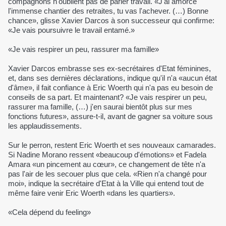
compagnons n'oublient pas de parler travail. «J'ai amorcé
l'immense chantier des retraites, tu vas l'achever. (…) Bonne
chance», glisse Xavier Darcos à son successeur qui confirme:
«Je vais poursuivre le travail entamé.»
«Je vais respirer un peu, rassurer ma famille»
Xavier Darcos embrasse ses ex-secrétaires d'Etat féminines,
et, dans ses dernières déclarations, indique qu'il n'a «aucun état
d'âme», il fait confiance à Eric Woerth qui n'a pas eu besoin de
conseils de sa part. Et maintenant? «Je vais respirer un peu,
rassurer ma famille, (…) j'en saurai bientôt plus sur mes
fonctions futures», assure-t-il, avant de gagner sa voiture sous
les applaudissements.
Sur le perron, restent Eric Woerth et ses nouveaux camarades.
Si Nadine Morano ressent «beaucoup d'émotions» et Fadela
Amara «un pincement au cœur», ce changement de tête n'a
pas l'air de les secouer plus que cela. «Rien n'a changé pour
moi», indique la secrétaire d'Etat à la Ville qui entend tout de
même faire venir Eric Woerth «dans les quartiers».
«Cela dépend du feeling»