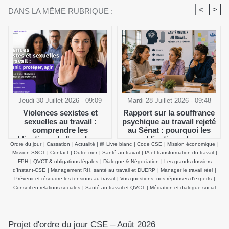
<
>
DANS LA MÊME RUBRIQUE :
Jeudi 30 Juillet 2026 - 09:09
Mardi 28 Juillet 2026 - 09:48
Violences sexistes et
Rapport sur la souffrance
sexuelles au travail :
psychique au travail rejeté
comprendre les
au Sénat : pourquoi les
obligations de l'employeur
obligations des
Ordre du jour
|
Cassation
|
Actualité
|
📘 Livre blanc
|
Code CSE
|
Mission économique
|
et agir efficacement
employeurs et du CSE
Mission SSCT
|
Contact
|
Outre-mer
|
Santé au travail
|
IA et transformation du travail
|
demeurent inchangées
FPH
|
QVCT & obligations légales
|
Dialogue & Négociation
|
Les grands dossiers
d’Instant-CSE
|
Management RH, santé au travail et DUERP
|
Manager le travail réel
|
Prévenir et résoudre les tensions au travail
|
Vos questions, nos réponses d'experts
|
Conseil en relations sociales
|
Santé au travail et QVCT
|
Médiation et dialogue social
Projet d'ordre du jour CSE – Août 2026