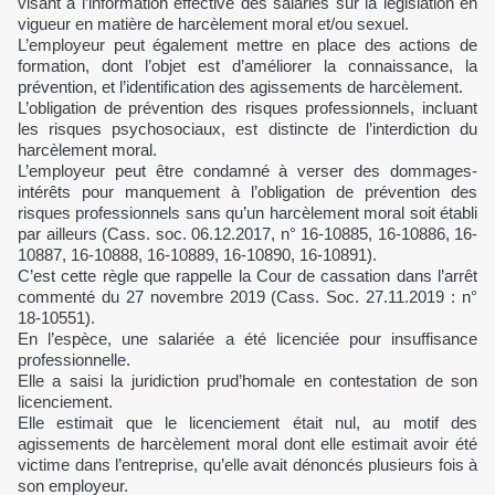
visant à l’information effective des salariés sur la législation en
vigueur en matière de harcèlement moral et/ou sexuel.
L’employeur peut également mettre en place des actions de
formation, dont l’objet est d’améliorer la connaissance, la
prévention, et l’identification des agissements de harcèlement.
L’obligation de prévention des risques professionnels, incluant
les risques psychosociaux, est distincte de l’interdiction du
harcèlement moral.
L’employeur peut être condamné à verser des dommages-
intérêts pour manquement à l’obligation de prévention des
risques professionnels sans qu’un harcèlement moral soit établi
par ailleurs (Cass. soc. 06.12.2017, n° 16-10885, 16-10886, 16-
10887, 16-10888, 16-10889, 16-10890, 16-10891).
C’est cette règle que rappelle la Cour de cassation dans l’arrêt
commenté du 27 novembre 2019 (Cass. Soc. 27.11.2019 : n°
18-10551).
En l’espèce, une salariée a été licenciée pour insuffisance
professionnelle.
Elle a saisi la juridiction prud’homale en contestation de son
licenciement.
Elle estimait que le licenciement était nul, au motif des
agissements de harcèlement moral dont elle estimait avoir été
victime dans l’entreprise, qu’elle avait dénoncés plusieurs fois à
son employeur.