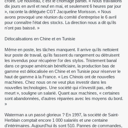
croire. De nouveau, c'est le chômage partiel. « Nous travaillons
dix jours en avril et neuf en mai, et seulement 6 heures par jour
», raconte la déléguée CGT Jacqueline Morisson. « Nous
avons provoqué une réunion du comité d'entreprise le 6 avril
pour connaître l'état des stocks. La direction nous a dit qu'ils
n'ont pas baissé. »
Délocalisations en Chine et en Tunisie
Même en poste, les tâches manquent. Il arrive qu'ils nettoient
leur poste de travail, qu'ils fassent du rangement ou détruisent
les invendus pour récupérer l'or des stylos. Tristement banal
dans ce groupe américain bénéficiaire, la production bas de
gamme est délocalisée en Chine et en Tunisie pour réserver le
haut de gamme à la France. « Les Chinois ont de nouvelles
machines. Chez nous on ne veut plus investir dans les
nouvelles technologies. Une société qui n'investit pas, elle
meurt », souligne un salarié. Quant aux machines, « certaines
sont abandonnées, d'autres réparées avec les moyens du bord.
»
Waterman a un passé glorieux ? En 1997, la société de Saint-
Herblain comptait encore 1 000 salariés et une centaine
d'intérimaires. Aujourd'hui ils sont 510. Pannes de commandes,