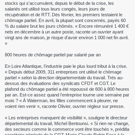
stocks qui s'accumulent, depuis le début de la crise, les
salariés ont utilisé tous leurs congés, leurs jours de
récupération et de RTT. Dès février, les premiers testaient le
chômage partiel. En avril, la plupart sont concernés, payés 60
% du salaire brut les jours chômés. « Encore rémunéré 1 400 €
nets en décembre à un autre poste, raconte un ouvrier ayant
vingt ans de maison, je risque d'avoir environ 1 000 net fin avril.
»
800 heures de chômage partiel par salarié par an
En Loire Atlantique, l'industrie paie le plus lourd tribut à la crise.
« Depuis début 2009, 311 entreprises ont utilisé le chômage
partiel » selon la direction départementale du travail. Très au-
dessus des évaluations des syndicats CFDT et CGT. Le
plafond du chômage partiel a été repoussé de 600 à 800 heures
par an. Est-ce assez quand l'entreprise tourne une semaine par
mois ? « À Waterman, les filles commencent à pleurer, ne
voient rien venir », raconte Olivier, ouvrier régleur sur presse.
« Les entreprises manquent de visibilité », souligne le directeur
départemental du travail, Michel Bentounsi. « Si rien ne change,
des secteurs comme le commerce vont être touchés », préditla
secrétaire générale de la CGT, Marie-Claude Robin.Face à la