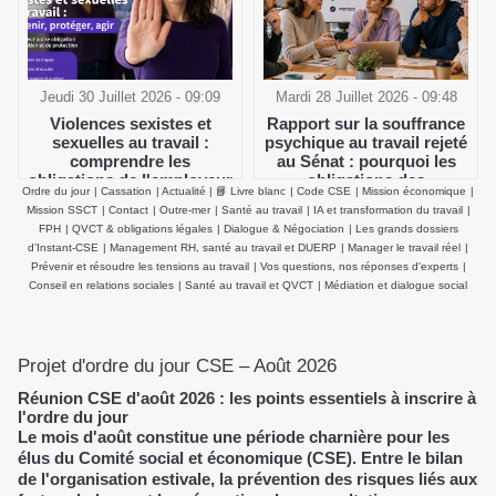
Jeudi 30 Juillet 2026 - 09:09
Mardi 28 Juillet 2026 - 09:48
Violences sexistes et
Rapport sur la souffrance
sexuelles au travail :
psychique au travail rejeté
comprendre les
au Sénat : pourquoi les
obligations de l'employeur
obligations des
Ordre du jour
|
Cassation
|
Actualité
|
📘 Livre blanc
|
Code CSE
|
Mission économique
|
et agir efficacement
employeurs et du CSE
Mission SSCT
|
Contact
|
Outre-mer
|
Santé au travail
|
IA et transformation du travail
|
demeurent inchangées
FPH
|
QVCT & obligations légales
|
Dialogue & Négociation
|
Les grands dossiers
d’Instant-CSE
|
Management RH, santé au travail et DUERP
|
Manager le travail réel
|
Prévenir et résoudre les tensions au travail
|
Vos questions, nos réponses d'experts
|
Conseil en relations sociales
|
Santé au travail et QVCT
|
Médiation et dialogue social
Projet d'ordre du jour CSE – Août 2026
Réunion CSE d'août 2026 : les points essentiels à inscrire à
l'ordre du jour
Le mois d'août constitue une période charnière pour les
élus du Comité social et économique (CSE). Entre le bilan
de l'organisation estivale, la prévention des risques liés aux