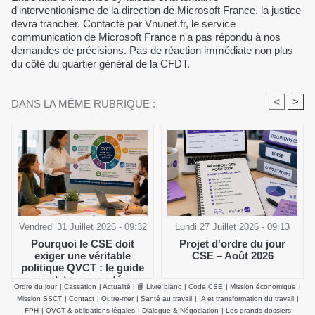
d'interventionisme de la direction de Microsoft France, la justice
devra trancher. Contacté par Vnunet.fr, le service
communication de Microsoft France n'a pas répondu à nos
demandes de précisions. Pas de réaction immédiate non plus
du côté du quartier général de la CFDT.
<
>
DANS LA MÊME RUBRIQUE :
Vendredi 31 Juillet 2026 - 09:32
Lundi 27 Juillet 2026 - 09:13
Pourquoi le CSE doit
Projet d'ordre du jour
exiger une véritable
CSE – Août 2026
politique QVCT : le guide
complet pour protéger
Ordre du jour
|
Cassation
|
Actualité
|
📘 Livre blanc
|
Code CSE
|
Mission économique
|
durablement la santé
Mission SSCT
|
Contact
|
Outre-mer
|
Santé au travail
|
IA et transformation du travail
|
physique et mentale des
FPH
|
QVCT & obligations légales
|
Dialogue & Négociation
|
Les grands dossiers