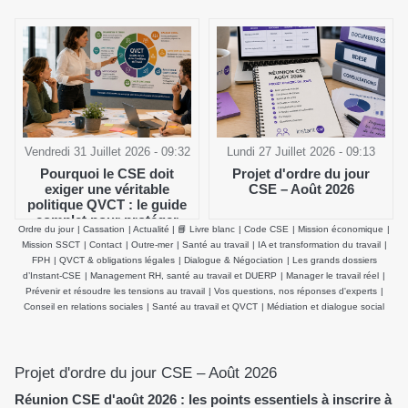
Vendredi 31 Juillet 2026 - 09:32
Lundi 27 Juillet 2026 - 09:13
Pourquoi le CSE doit
Projet d'ordre du jour
exiger une véritable
CSE – Août 2026
politique QVCT : le guide
complet pour protéger
Ordre du jour
|
Cassation
|
Actualité
|
📘 Livre blanc
|
Code CSE
|
Mission économique
|
durablement la santé
Mission SSCT
|
Contact
|
Outre-mer
|
Santé au travail
|
IA et transformation du travail
|
physique et mentale des
FPH
|
QVCT & obligations légales
|
Dialogue & Négociation
|
Les grands dossiers
salariés
d’Instant-CSE
|
Management RH, santé au travail et DUERP
|
Manager le travail réel
|
Prévenir et résoudre les tensions au travail
|
Vos questions, nos réponses d'experts
|
Conseil en relations sociales
|
Santé au travail et QVCT
|
Médiation et dialogue social
Projet d'ordre du jour CSE – Août 2026
Réunion CSE d'août 2026 : les points essentiels à inscrire à