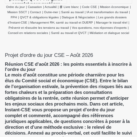
complet pour protéger
Ordre du jour
|
Cassation
|
Actualité
|
📘 Livre blanc
|
Code CSE
|
Mission économique
|
durablement la santé
Mission SSCT
|
Contact
|
Outre-mer
|
Santé au travail
|
IA et transformation du travail
|
physique et mentale des
FPH
|
QVCT & obligations légales
|
Dialogue & Négociation
|
Les grands dossiers
salariés
d’Instant-CSE
|
Management RH, santé au travail et DUERP
|
Manager le travail réel
|
Prévenir et résoudre les tensions au travail
|
Vos questions, nos réponses d'experts
|
Conseil en relations sociales
|
Santé au travail et QVCT
|
Médiation et dialogue social
Projet d'ordre du jour CSE – Août 2026
Réunion CSE d'août 2026 : les points essentiels à inscrire à
l'ordre du jour
Le mois d'août constitue une période charnière pour les
élus du Comité social et économique (CSE). Entre le bilan
de l'organisation estivale, la prévention des risques liés aux
fortes chaleurs et la préparation des consultations
obligatoires de la rentrée, cette réunion permet d'anticiper
les enjeux sociaux des prochains mois. Dans cet article,
Instant-CSE vous propose un projet d'ordre du jour
complet et commenté, accompagné des références
juridiques applicables, de questions concrètes à poser à la
direction et d'une méthode exclusive : le relevé de
décisions. Annexé au procès-verbal, cet outil facilite le suivi