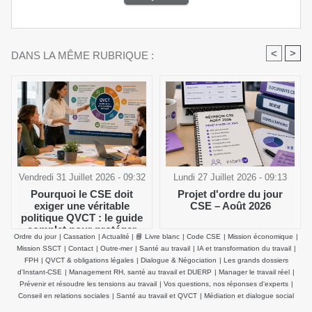
<
>
DANS LA MÊME RUBRIQUE :
Vendredi 31 Juillet 2026 - 09:32
Lundi 27 Juillet 2026 - 09:13
Pourquoi le CSE doit
Projet d'ordre du jour
exiger une véritable
CSE – Août 2026
politique QVCT : le guide
complet pour protéger
Ordre du jour
|
Cassation
|
Actualité
|
📘 Livre blanc
|
Code CSE
|
Mission économique
|
durablement la santé
Mission SSCT
|
Contact
|
Outre-mer
|
Santé au travail
|
IA et transformation du travail
|
physique et mentale des
FPH
|
QVCT & obligations légales
|
Dialogue & Négociation
|
Les grands dossiers
salariés
d’Instant-CSE
|
Management RH, santé au travail et DUERP
|
Manager le travail réel
|
Prévenir et résoudre les tensions au travail
|
Vos questions, nos réponses d'experts
|
Conseil en relations sociales
|
Santé au travail et QVCT
|
Médiation et dialogue social