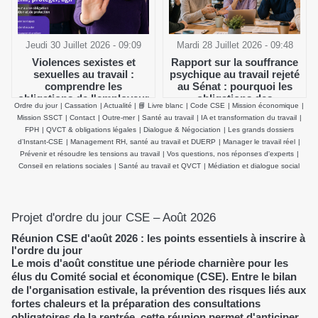
Jeudi 30 Juillet 2026 - 09:09
Mardi 28 Juillet 2026 - 09:48
Violences sexistes et
Rapport sur la souffrance
sexuelles au travail :
psychique au travail rejeté
comprendre les
au Sénat : pourquoi les
obligations de l'employeur
obligations des
Ordre du jour
|
Cassation
|
Actualité
|
📘 Livre blanc
|
Code CSE
|
Mission économique
|
et agir efficacement
employeurs et du CSE
Mission SSCT
|
Contact
|
Outre-mer
|
Santé au travail
|
IA et transformation du travail
|
demeurent inchangées
FPH
|
QVCT & obligations légales
|
Dialogue & Négociation
|
Les grands dossiers
d’Instant-CSE
|
Management RH, santé au travail et DUERP
|
Manager le travail réel
|
Prévenir et résoudre les tensions au travail
|
Vos questions, nos réponses d'experts
|
Conseil en relations sociales
|
Santé au travail et QVCT
|
Médiation et dialogue social
Projet d'ordre du jour CSE – Août 2026
Réunion CSE d'août 2026 : les points essentiels à inscrire à
l'ordre du jour
Le mois d'août constitue une période charnière pour les
élus du Comité social et économique (CSE). Entre le bilan
de l'organisation estivale, la prévention des risques liés aux
fortes chaleurs et la préparation des consultations
obligatoires de la rentrée, cette réunion permet d'anticiper