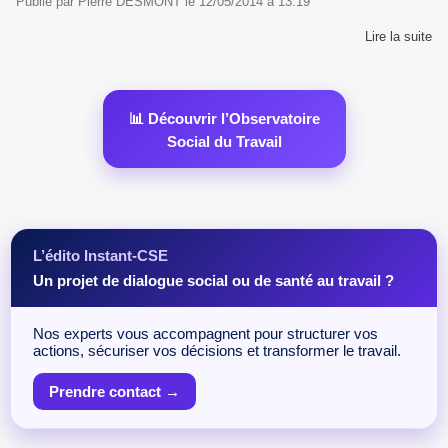
Publié par
Pierre DESMONT
le
12/05/2014
à
13:19
Lire la suite
📊 Découvrir l’Observatoire
Social du Travail
L’édito Instant-CSE
Un projet de dialogue social ou de santé au travail ?
Nos experts vous accompagnent pour structurer vos
actions, sécuriser vos décisions et transformer le travail.
Prendre contact →