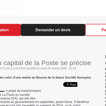
ation
Demander un devis
Pa
 capital de la Poste se précise
 11:16 | Lu 833 fois modifié le Lundi 28 Juillet 2008 - 11:18
tre celui d'une entrée en Bourse de la future Société Anonyme
L
e projet de transformation
e La Poste en société
nonyme (SA), qui doit être
résenté au gouvernement en septembre, prend forme. Il bénéficie
'une écoute très favorable au sommet de l'Etat, où le statut