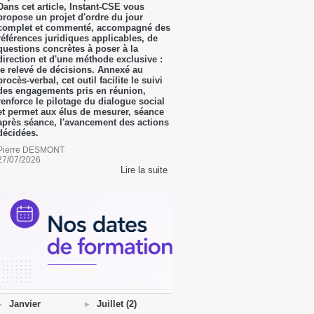
Dans cet article, Instant-CSE vous
propose un projet d'ordre du jour
complet et commenté, accompagné des
références juridiques applicables, de
questions concrètes à poser à la
direction et d'une méthode exclusive :
le relevé de décisions. Annexé au
procès-verbal, cet outil facilite le suivi
des engagements pris en réunion,
renforce le pilotage du dialogue social
et permet aux élus de mesurer, séance
après séance, l'avancement des actions
décidées.
Pierre DESMONT
27/07/2026
Lire la suite
Janvier
Juillet (2)