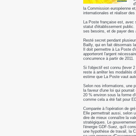
d
la Commission européenne et,
internationales et réaliser de
La Poste française est, avec
statut d'établissement public.
ses besoins, et de payer des a
Resté secret pendant plusieur
Bailly, qui en fait désormais 
Il doit permettre à La Poste d'
apporteront l'argent nécessai
concurrence à partir de 2011.
Si l'objectif est connu (lever 
reste à arrêter les modalités d
estime que La Poste vaut auto
Selon nos informations, une pi
la faveur d'une loi qui pourrai
20 % environ sous la forme d'
comme cela a été fait pour E
Comparée à l'opération de gré 
Elle permettrait aussi, selon 
dire de mieux connaître la vale
stratégiques. Le gouvernement 
l'énergie GDF-Suez, qu'il con
une hypothèse de travail, la C
se voir proposer d'"accompagne