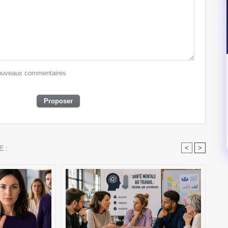
 nouveaux commentaires
 :
<
>