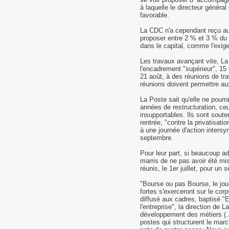
à laquelle le directeur général
favorable.
La CDC n'a cependant reçu aucu
proposer entre 2 % et 3 % du c
dans le capital, comme l'exige
Les travaux avançant vite, La
l'encadrement "supérieur", 15
21 août, à des réunions de tr
réunions doivent permettre aux
La Poste sait qu'elle ne pourr
années de restructuration, ceu
insupportables. Ils sont soute
rentrée, "contre la privatisat
à une journée d'action intersyn
septembre.
Pour leur part, si beaucoup adh
marris de ne pas avoir été mis
réunis, le 1er juillet, pour un 
"Bourse ou pas Bourse, le jou
fortes s'exerceront sur le cor
diffusé aux cadres, baptisé "E
l'entreprise", la direction de 
développement des métiers (...
postes qui structurent le mar