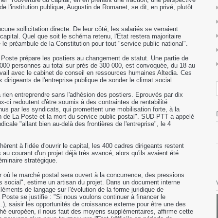
 de l'institution publique, Augustin de Romanet, se dit, en privé, plutôt
ne sollicitation directe. De leur côté, les salariés se verraient
apital. Quel que soit le schéma retenu, l'Etat restera majoritaire
 le préambule de la Constitution pour tout "service public national".
 Poste prépare les postiers au changement de statut. Une partie de
 000 personnes au total sur près de 300 000, est convoquée, du 18 au
avail avec le cabinet de conseil en ressources humaines Altedia. Ces
 dirigeants de l'entreprise publique de sonder le climat social.
a rien entreprendre sans l'adhésion des postiers. Eprouvés par dix
x-ci redoutent d'être soumis à des contraintes de rentabilité
nus par les syndicats, qui promettent une mobilisation forte, à la
ion de La Poste et la mort du service public postal". SUD-PTT a appelé
dicale "allant bien au-delà des frontières de l'entreprise", le 4
èrent à l'idée d'ouvrir le capital, les 400 cadres dirigeants restent
 au courant d'un projet déjà très avancé, alors qu'ils avaient été
séminaire stratégique.
r où le marché postal sera ouvert à la concurrence, des pressions
ps social", estime un artisan du projet. Dans un document interne
léments de langage sur l'évolution de la forme juridique de
La Poste se justifie : "Si nous voulons continuer à financer le
), saisir les opportunités de croissance externe pour être une des
ché européen, il nous faut des moyens supplémentaires, affirme cette