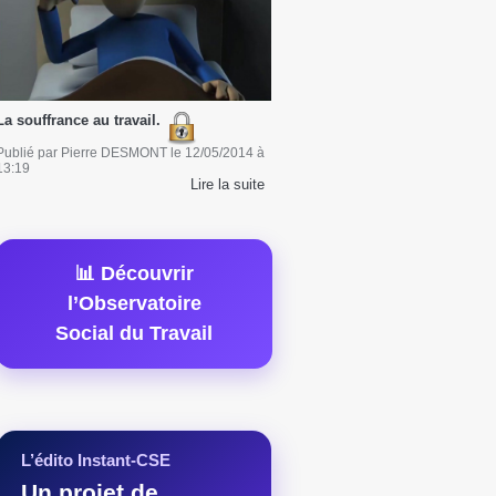
La souffrance au travail.
Publié par
Pierre DESMONT
le
12/05/2014
à
13:19
Lire la suite
📊 Découvrir
l’Observatoire
Social du Travail
L’édito Instant-CSE
Un projet de