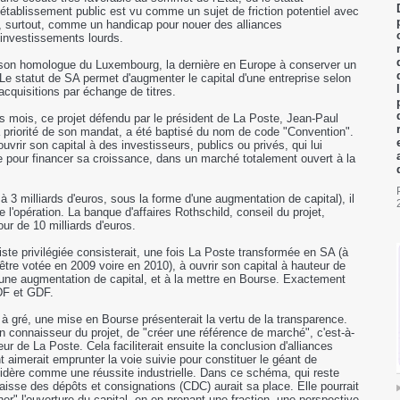
'établissement public est vu comme un sujet de friction potentiel avec
 surtout, comme un handicap pour nouer des alliances
s investissements lourds.
 son homologue du Luxembourg, la dernière en Europe à conserver un
 Le statut de SA permet d'augmenter le capital d'une entreprise selon
cquisitions par échange de titres.
s mois, ce projet défendu par le président de La Poste, Jean-Paul
la priorité de son mandat, a été baptisé du nom de code "Convention".
ouvrir son capital à des investisseurs, publics ou privés, qui lui
re pour financer sa croissance, dans un marché totalement ouvert à la
2 à 3 milliards d'euros, sous la forme d'une augmentation de capital), il
e l'opération. La banque d'affaires Rothschild, conseil du projet,
ur de 10 milliards d'euros.
ste privilégiée consisterait, une fois La Poste transformée en SA (à
t être votée en 2009 voire en 2010), à ouvrir son capital à hauteur de
une augmentation de capital, et à la mettre en Bourse. Exactement
DF et GDF.
à gré, une mise en Bourse présenterait la vertu de la transparence.
un connaisseur du projet, de "créer une référence de marché", c'est-à-
ur de La Poste. Cela faciliterait ensuite la conclusion d'alliances
aimerait emprunter la voie suivie pour constituer le géant de
sidère comme une réussite industrielle. Dans ce schéma, qui reste
aisse des dépôts et consignations (CDC) aurait sa place. Elle pourrait
r" l'ouverture du capital, en en prenant une fraction, une perspective