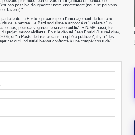
pouvons plus nous tourner vers l'Etat (difficile en période de
l n'est pas possible d'augmenter notre endettement (nous ne pouvons
r l'avenir)."
 partielle de La Poste, qui participe à l'aménagement du territoire,
uds de la rentrée. Le Parti socialiste a annoncé qu'il créerait "un
us locaux, pour sauvegarder le service public". A l'UMP aussi, les
du projet, seront vigilants. Pour le député Jean Proriol (Haute-Loire),
 2005, si "la Poste doit rester dans la sphère publique", il y a "des
ger cet outil industriel bientôt confronté à une compétition rude".
 :