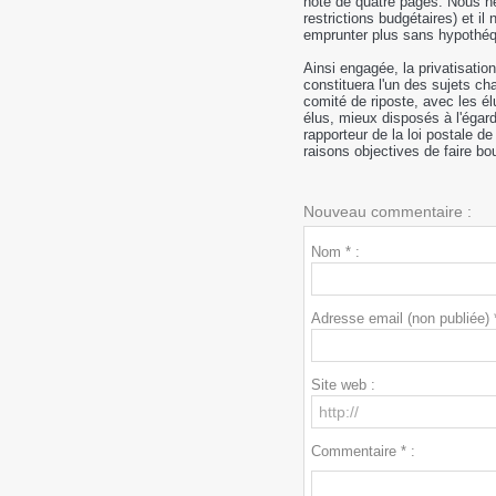
note de quatre pages. Nous ne 
restrictions budgétaires) et i
emprunter plus sans hypothéque
Ainsi engagée, la privatisation
constituera l'un des sujets cha
comité de riposte, avec les él
élus, mieux disposés à l'égard 
rapporteur de la loi postale de
raisons objectives de faire bou
Nouveau commentaire :
Nom * :
Adresse email (non publiée) *
Site web :
Commentaire * :