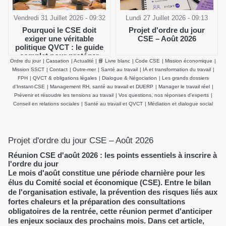
Vendredi 31 Juillet 2026 - 09:32
Lundi 27 Juillet 2026 - 09:13
Pourquoi le CSE doit
Projet d'ordre du jour
exiger une véritable
CSE – Août 2026
politique QVCT : le guide
complet pour protéger
Ordre du jour
|
Cassation
|
Actualité
|
📘 Livre blanc
|
Code CSE
|
Mission économique
|
durablement la santé
Mission SSCT
|
Contact
|
Outre-mer
|
Santé au travail
|
IA et transformation du travail
|
physique et mentale des
FPH
|
QVCT & obligations légales
|
Dialogue & Négociation
|
Les grands dossiers
salariés
d’Instant-CSE
|
Management RH, santé au travail et DUERP
|
Manager le travail réel
|
Prévenir et résoudre les tensions au travail
|
Vos questions, nos réponses d'experts
|
Conseil en relations sociales
|
Santé au travail et QVCT
|
Médiation et dialogue social
Projet d'ordre du jour CSE – Août 2026
Réunion CSE d'août 2026 : les points essentiels à inscrire à
l'ordre du jour
Le mois d'août constitue une période charnière pour les
élus du Comité social et économique (CSE). Entre le bilan
de l'organisation estivale, la prévention des risques liés aux
fortes chaleurs et la préparation des consultations
obligatoires de la rentrée, cette réunion permet d'anticiper
les enjeux sociaux des prochains mois. Dans cet article,