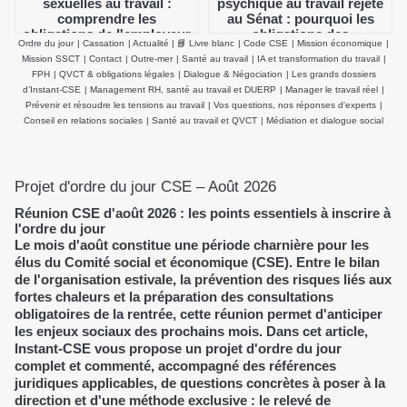
sexuelles au travail :
psychique au travail rejeté
comprendre les
au Sénat : pourquoi les
obligations de l'employeur
obligations des
Ordre du jour
|
Cassation
|
Actualité
|
📘 Livre blanc
|
Code CSE
|
Mission économique
|
et agir efficacement
employeurs et du CSE
Mission SSCT
|
Contact
|
Outre-mer
|
Santé au travail
|
IA et transformation du travail
|
demeurent inchangées
FPH
|
QVCT & obligations légales
|
Dialogue & Négociation
|
Les grands dossiers
d’Instant-CSE
|
Management RH, santé au travail et DUERP
|
Manager le travail réel
|
Prévenir et résoudre les tensions au travail
|
Vos questions, nos réponses d'experts
|
Conseil en relations sociales
|
Santé au travail et QVCT
|
Médiation et dialogue social
Projet d'ordre du jour CSE – Août 2026
Réunion CSE d'août 2026 : les points essentiels à inscrire à
l'ordre du jour
Le mois d'août constitue une période charnière pour les
élus du Comité social et économique (CSE). Entre le bilan
de l'organisation estivale, la prévention des risques liés aux
fortes chaleurs et la préparation des consultations
obligatoires de la rentrée, cette réunion permet d'anticiper
les enjeux sociaux des prochains mois. Dans cet article,
Instant-CSE vous propose un projet d'ordre du jour
complet et commenté, accompagné des références
juridiques applicables, de questions concrètes à poser à la
direction et d'une méthode exclusive : le relevé de