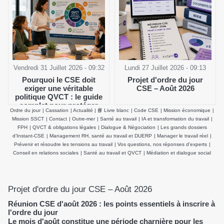
Vendredi 31 Juillet 2026 - 09:32
Lundi 27 Juillet 2026 - 09:13
Pourquoi le CSE doit
Projet d'ordre du jour
exiger une véritable
CSE – Août 2026
politique QVCT : le guide
complet pour protéger
Ordre du jour
|
Cassation
|
Actualité
|
📘 Livre blanc
|
Code CSE
|
Mission économique
|
durablement la santé
Mission SSCT
|
Contact
|
Outre-mer
|
Santé au travail
|
IA et transformation du travail
|
physique et mentale des
FPH
|
QVCT & obligations légales
|
Dialogue & Négociation
|
Les grands dossiers
salariés
d’Instant-CSE
|
Management RH, santé au travail et DUERP
|
Manager le travail réel
|
Prévenir et résoudre les tensions au travail
|
Vos questions, nos réponses d'experts
|
Conseil en relations sociales
|
Santé au travail et QVCT
|
Médiation et dialogue social
Projet d'ordre du jour CSE – Août 2026
Réunion CSE d'août 2026 : les points essentiels à inscrire à
l'ordre du jour
Le mois d'août constitue une période charnière pour les