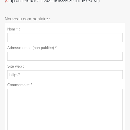
tj-nanterre-10-mars-2021-1615385939.pdf
(67.67 Ko)
Nouveau commentaire :
Nom * :
Adresse email (non publiée) * :
Site web :
Commentaire * :