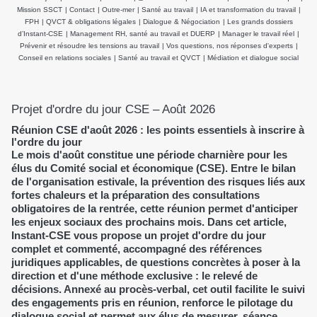
et agir efficacement
employeurs et du CSE
Mission SSCT
|
Contact
|
Outre-mer
|
Santé au travail
|
IA et transformation du travail
|
demeurent inchangées
FPH
|
QVCT & obligations légales
|
Dialogue & Négociation
|
Les grands dossiers
d’Instant-CSE
|
Management RH, santé au travail et DUERP
|
Manager le travail réel
|
Prévenir et résoudre les tensions au travail
|
Vos questions, nos réponses d'experts
|
Conseil en relations sociales
|
Santé au travail et QVCT
|
Médiation et dialogue social
Projet d'ordre du jour CSE – Août 2026
Réunion CSE d'août 2026 : les points essentiels à inscrire à
l'ordre du jour
Le mois d'août constitue une période charnière pour les
élus du Comité social et économique (CSE). Entre le bilan
de l'organisation estivale, la prévention des risques liés aux
fortes chaleurs et la préparation des consultations
obligatoires de la rentrée, cette réunion permet d'anticiper
les enjeux sociaux des prochains mois. Dans cet article,
Instant-CSE vous propose un projet d'ordre du jour
complet et commenté, accompagné des références
juridiques applicables, de questions concrètes à poser à la
direction et d'une méthode exclusive : le relevé de
décisions. Annexé au procès-verbal, cet outil facilite le suivi
des engagements pris en réunion, renforce le pilotage du
dialogue social et permet aux élus de mesurer, séance