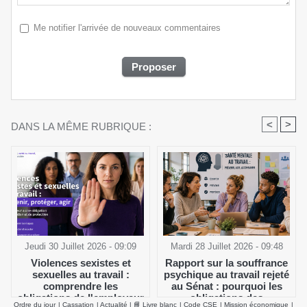
Me notifier l'arrivée de nouveaux commentaires
<
>
DANS LA MÊME RUBRIQUE :
Jeudi 30 Juillet 2026 - 09:09
Mardi 28 Juillet 2026 - 09:48
Violences sexistes et
Rapport sur la souffrance
sexuelles au travail :
psychique au travail rejeté
comprendre les
au Sénat : pourquoi les
obligations de l'employeur
obligations des
Ordre du jour
|
Cassation
|
Actualité
|
📘 Livre blanc
|
Code CSE
|
Mission économique
|