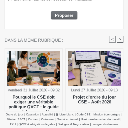
<
>
DANS LA MÊME RUBRIQUE :
Vendredi 31 Juillet 2026 - 09:32
Lundi 27 Juillet 2026 - 09:13
Pourquoi le CSE doit
Projet d'ordre du jour
exiger une véritable
CSE – Août 2026
politique QVCT : le guide
complet pour protéger
Ordre du jour
|
Cassation
|
Actualité
|
📘 Livre blanc
|
Code CSE
|
Mission économique
|
durablement la santé
Mission SSCT
|
Contact
|
Outre-mer
|
Santé au travail
|
IA et transformation du travail
|
physique et mentale des
FPH
|
QVCT & obligations légales
|
Dialogue & Négociation
|
Les grands dossiers
salariés