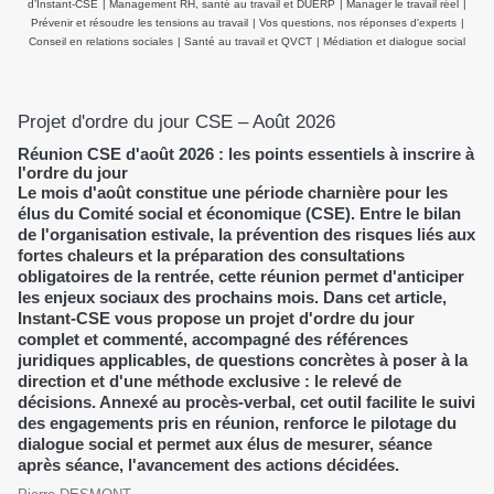
d’Instant-CSE
|
Management RH, santé au travail et DUERP
|
Manager le travail réel
|
Prévenir et résoudre les tensions au travail
|
Vos questions, nos réponses d'experts
|
Conseil en relations sociales
|
Santé au travail et QVCT
|
Médiation et dialogue social
Projet d'ordre du jour CSE – Août 2026
Réunion CSE d'août 2026 : les points essentiels à inscrire à
l'ordre du jour
Le mois d'août constitue une période charnière pour les
élus du Comité social et économique (CSE). Entre le bilan
de l'organisation estivale, la prévention des risques liés aux
fortes chaleurs et la préparation des consultations
obligatoires de la rentrée, cette réunion permet d'anticiper
les enjeux sociaux des prochains mois. Dans cet article,
Instant-CSE vous propose un projet d'ordre du jour
complet et commenté, accompagné des références
juridiques applicables, de questions concrètes à poser à la
direction et d'une méthode exclusive : le relevé de
décisions. Annexé au procès-verbal, cet outil facilite le suivi
des engagements pris en réunion, renforce le pilotage du
dialogue social et permet aux élus de mesurer, séance
après séance, l'avancement des actions décidées.