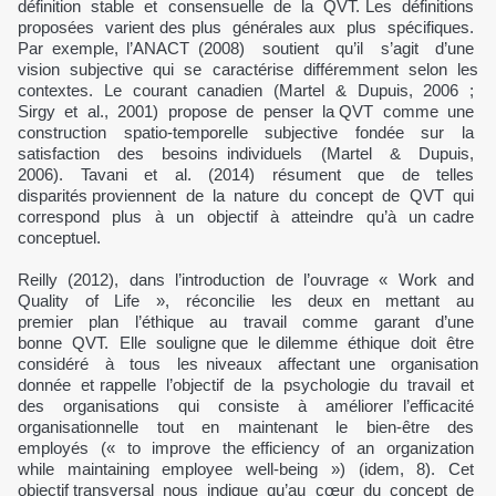
définition stable et consensuelle de la QVT. Les définitions
proposées varient des plus générales aux plus spécifiques.
Par exemple, l’ANACT (2008) soutient qu’il s’agit d’une
vision subjective qui se caractérise différemment selon les
contextes. Le courant canadien (Martel & Dupuis, 2006 ;
Sirgy et al., 2001) propose de penser la QVT comme une
construction spatio-temporelle subjective fondée sur la
satisfaction des besoins individuels (Martel & Dupuis,
2006). Tavani et al. (2014) résument que de telles
disparités proviennent de la nature du concept de QVT qui
correspond plus à un objectif à atteindre qu’à un cadre
conceptuel.
Reilly (2012), dans l’introduction de l’ouvrage « Work and
Quality of Life », réconcilie les deux en mettant au
premier plan l’éthique au travail comme garant d’une
bonne QVT. Elle souligne que le dilemme éthique doit être
considéré à tous les niveaux affectant une organisation
donnée et rappelle l’objectif de la psychologie du travail et
des organisations qui consiste à améliorer l’efficacité
organisationnelle tout en maintenant le bien-être des
employés (« to improve the efficiency of an organization
while maintaining employee well-being ») (idem, 8). Cet
objectif transversal nous indique qu’au cœur du concept de