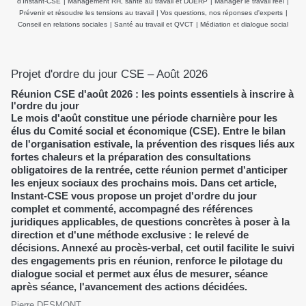
d’Instant-CSE
|
Management RH, santé au travail et DUERP
|
Manager le travail réel
|
Prévenir et résoudre les tensions au travail
|
Vos questions, nos réponses d'experts
|
Conseil en relations sociales
|
Santé au travail et QVCT
|
Médiation et dialogue social
Projet d'ordre du jour CSE – Août 2026
Réunion CSE d'août 2026 : les points essentiels à inscrire à
l'ordre du jour
Le mois d'août constitue une période charnière pour les
élus du Comité social et économique (CSE). Entre le bilan
de l'organisation estivale, la prévention des risques liés aux
fortes chaleurs et la préparation des consultations
obligatoires de la rentrée, cette réunion permet d'anticiper
les enjeux sociaux des prochains mois. Dans cet article,
Instant-CSE vous propose un projet d'ordre du jour
complet et commenté, accompagné des références
juridiques applicables, de questions concrètes à poser à la
direction et d'une méthode exclusive : le relevé de
décisions. Annexé au procès-verbal, cet outil facilite le suivi
des engagements pris en réunion, renforce le pilotage du
dialogue social et permet aux élus de mesurer, séance
après séance, l'avancement des actions décidées.
Pierre DESMONT