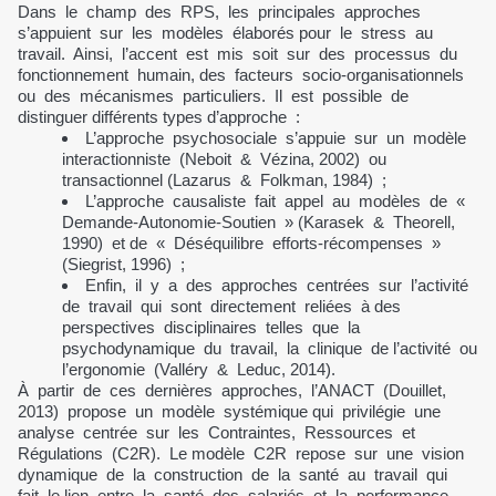
Dans le champ des RPS, les principales approches
s’appuient sur les modèles élaborés pour le stress au
travail. Ainsi, l’accent est mis soit sur des processus du
fonctionnement humain, des facteurs socio-organisationnels
ou des mécanismes particuliers. Il est possible de
distinguer différents types d’approche :
L’approche psychosociale s’appuie sur un modèle
interactionniste (Neboit & Vézina, 2002) ou
transactionnel (Lazarus & Folkman, 1984) ;
L’approche causaliste fait appel au modèles de «
Demande-Autonomie-Soutien » (Karasek & Theorell,
1990) et de « Déséquilibre efforts-récompenses »
(Siegrist, 1996) ;
Enfin, il y a des approches centrées sur l’activité
de travail qui sont directement reliées à des
perspectives disciplinaires telles que la
psychodynamique du travail, la clinique de l’activité ou
l’ergonomie (Valléry & Leduc, 2014).
À partir de ces dernières approches, l’ANACT (Douillet,
2013) propose un modèle systémique qui privilégie une
analyse centrée sur les Contraintes, Ressources et
Régulations (C2R). Le modèle C2R repose sur une vision
dynamique de la construction de la santé au travail qui
fait le lien entre la santé des salariés et la performance