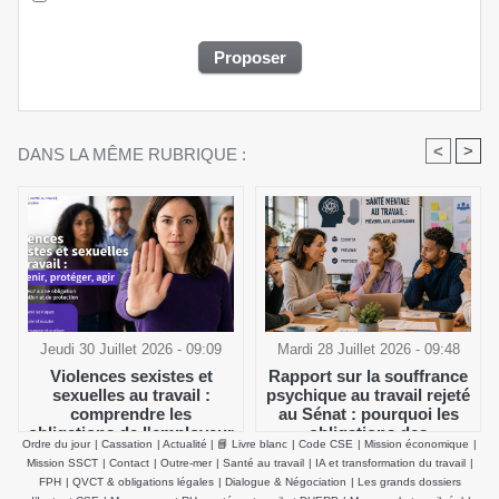
<
>
DANS LA MÊME RUBRIQUE :
Jeudi 30 Juillet 2026 - 09:09
Mardi 28 Juillet 2026 - 09:48
Violences sexistes et
Rapport sur la souffrance
sexuelles au travail :
psychique au travail rejeté
comprendre les
au Sénat : pourquoi les
obligations de l'employeur
obligations des
Ordre du jour
|
Cassation
|
Actualité
|
📘 Livre blanc
|
Code CSE
|
Mission économique
|
et agir efficacement
employeurs et du CSE
Mission SSCT
|
Contact
|
Outre-mer
|
Santé au travail
|
IA et transformation du travail
|
demeurent inchangées
FPH
|
QVCT & obligations légales
|
Dialogue & Négociation
|
Les grands dossiers