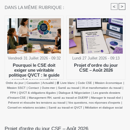
<
>
DANS LA MÊME RUBRIQUE :
Vendredi 31 Juillet 2026 - 09:32
Lundi 27 Juillet 2026 - 09:13
Pourquoi le CSE doit
Projet d'ordre du jour
exiger une véritable
CSE – Août 2026
politique QVCT : le guide
complet pour protéger
Ordre du jour
|
Cassation
|
Actualité
|
📘 Livre blanc
|
Code CSE
|
Mission économique
|
durablement la santé
Mission SSCT
|
Contact
|
Outre-mer
|
Santé au travail
|
IA et transformation du travail
|
physique et mentale des
FPH
|
QVCT & obligations légales
|
Dialogue & Négociation
|
Les grands dossiers
salariés
d’Instant-CSE
|
Management RH, santé au travail et DUERP
|
Manager le travail réel
|
Prévenir et résoudre les tensions au travail
|
Vos questions, nos réponses d'experts
|
Conseil en relations sociales
|
Santé au travail et QVCT
|
Médiation et dialogue social
Projet d'ordre du jour CSE – Août 2026