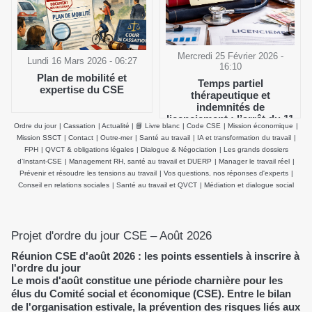
Mercredi 25 Février 2026 -
Lundi 16 Mars 2026 - 06:27
16:10
Plan de mobilité et
Temps partiel
expertise du CSE
thérapeutique et
indemnités de
licenciement : l’arrêt du 11
Ordre du jour
|
Cassation
|
Actualité
|
📘 Livre blanc
|
Code CSE
|
Mission économique
|
février 2026 de la Cour de
Mission SSCT
|
Contact
|
Outre-mer
|
Santé au travail
|
IA et transformation du travail
|
cassation clarifie le salaire
FPH
|
QVCT & obligations légales
|
Dialogue & Négociation
|
Les grands dossiers
de référence
d’Instant-CSE
|
Management RH, santé au travail et DUERP
|
Manager le travail réel
|
Prévenir et résoudre les tensions au travail
|
Vos questions, nos réponses d'experts
|
Conseil en relations sociales
|
Santé au travail et QVCT
|
Médiation et dialogue social
Projet d'ordre du jour CSE – Août 2026
Réunion CSE d'août 2026 : les points essentiels à inscrire à
l'ordre du jour
Le mois d'août constitue une période charnière pour les
élus du Comité social et économique (CSE). Entre le bilan
de l'organisation estivale, la prévention des risques liés aux