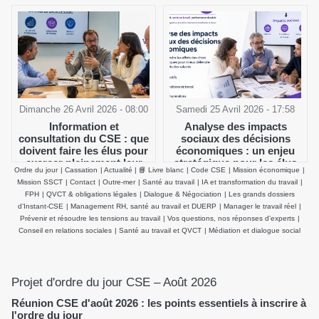
Dimanche 26 Avril 2026 - 08:00
Samedi 25 Avril 2026 - 17:58
Information et
Analyse des impacts
consultation du CSE : que
sociaux des décisions
doivent faire les élus pour
économiques : un enjeu
exercer pleinement leur
stratégique pour les élus
Ordre du jour
|
Cassation
|
Actualité
|
📘 Livre blanc
|
Code CSE
|
Mission économique
|
rôle ?
du CSE
Mission SSCT
|
Contact
|
Outre-mer
|
Santé au travail
|
IA et transformation du travail
|
FPH
|
QVCT & obligations légales
|
Dialogue & Négociation
|
Les grands dossiers
d’Instant-CSE
|
Management RH, santé au travail et DUERP
|
Manager le travail réel
|
Prévenir et résoudre les tensions au travail
|
Vos questions, nos réponses d'experts
|
Conseil en relations sociales
|
Santé au travail et QVCT
|
Médiation et dialogue social
Projet d'ordre du jour CSE – Août 2026
Réunion CSE d'août 2026 : les points essentiels à inscrire à
l'ordre du jour