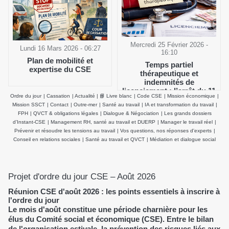
Mercredi 25 Février 2026 -
Lundi 16 Mars 2026 - 06:27
16:10
Plan de mobilité et
Temps partiel
expertise du CSE
thérapeutique et
indemnités de
licenciement : l’arrêt du 11
Ordre du jour
|
Cassation
|
Actualité
|
📘 Livre blanc
|
Code CSE
|
Mission économique
|
février 2026 de la Cour de
Mission SSCT
|
Contact
|
Outre-mer
|
Santé au travail
|
IA et transformation du travail
|
cassation clarifie le salaire
FPH
|
QVCT & obligations légales
|
Dialogue & Négociation
|
Les grands dossiers
de référence
d’Instant-CSE
|
Management RH, santé au travail et DUERP
|
Manager le travail réel
|
Prévenir et résoudre les tensions au travail
|
Vos questions, nos réponses d'experts
|
Conseil en relations sociales
|
Santé au travail et QVCT
|
Médiation et dialogue social
Projet d'ordre du jour CSE – Août 2026
Réunion CSE d'août 2026 : les points essentiels à inscrire à
l'ordre du jour
Le mois d'août constitue une période charnière pour les
élus du Comité social et économique (CSE). Entre le bilan
de l'organisation estivale, la prévention des risques liés aux