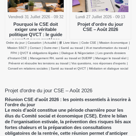
Vendredi 31 Juillet 2026 - 09:32
Lundi 27 Juillet 2026 - 09:13
Pourquoi le CSE doit
Projet d'ordre du jour
exiger une véritable
CSE – Août 2026
politique QVCT : le guide
complet pour protéger
Ordre du jour
|
Cassation
|
Actualité
|
📘 Livre blanc
|
Code CSE
|
Mission économique
|
durablement la santé
Mission SSCT
|
Contact
|
Outre-mer
|
Santé au travail
|
IA et transformation du travail
|
physique et mentale des
FPH
|
QVCT & obligations légales
|
Dialogue & Négociation
|
Les grands dossiers
salariés
d’Instant-CSE
|
Management RH, santé au travail et DUERP
|
Manager le travail réel
|
Prévenir et résoudre les tensions au travail
|
Vos questions, nos réponses d'experts
|
Conseil en relations sociales
|
Santé au travail et QVCT
|
Médiation et dialogue social
Projet d'ordre du jour CSE – Août 2026
Réunion CSE d'août 2026 : les points essentiels à inscrire à
l'ordre du jour
Le mois d'août constitue une période charnière pour les
élus du Comité social et économique (CSE). Entre le bilan
de l'organisation estivale, la prévention des risques liés aux
fortes chaleurs et la préparation des consultations
obligatoires de la rentrée, cette réunion permet d'anticiper