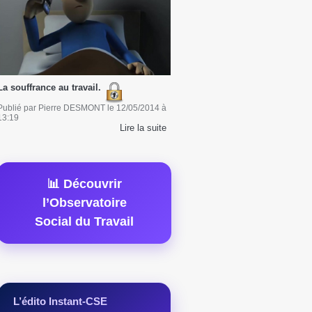
La souffrance au travail.
Publié par
Pierre DESMONT
le
12/05/2014
à
13:19
Lire la suite
📊 Découvrir
l’Observatoire
Social du Travail
L’édito Instant-CSE