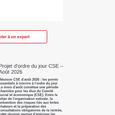
rler à un expert
Projet d'ordre du jour CSE –
Août 2026
Réunion CSE d'août 2026 : les points
essentiels à inscrire à l'ordre du jour
Le mois d'août constitue une période
charnière pour les élus du Comité
social et économique (CSE). Entre le
bilan de l'organisation estivale, la
prévention des risques liés aux fortes
chaleurs et la préparation des
consultations obligatoires de la rentrée,
cette réunion permet d'anticiper les