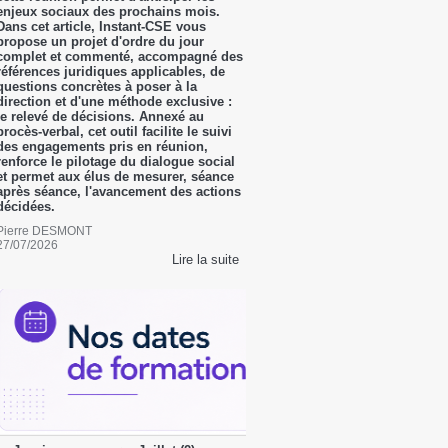
enjeux sociaux des prochains mois.
Dans cet article, Instant-CSE vous
propose un projet d'ordre du jour
complet et commenté, accompagné des
références juridiques applicables, de
questions concrètes à poser à la
direction et d'une méthode exclusive :
le relevé de décisions. Annexé au
procès-verbal, cet outil facilite le suivi
des engagements pris en réunion,
renforce le pilotage du dialogue social
et permet aux élus de mesurer, séance
après séance, l'avancement des actions
décidées.
Pierre DESMONT
27/07/2026
Lire la suite