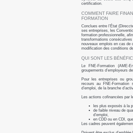
certification.
​COMMENT FAIRE FINA
FORMATION
Conclues entre l’État (Direcc
ses entreprises, les Convent
formation professionnelle, afin 
transformations consécutives 
nouveaux emplois en cas de c
modification des conditions de
QUI SONT LES BÉNÉFIC
Le FNE-Formation (AME-Ent
groupements d’employeurs de 
Pour les entreprises ou gro
recours au FNE-Formation se
d’emploi, de la branche d’acti
Les actions cofinancées par l
les plus exposés à la p
de faible niveau de qua
d’emploi,
en CDD ou en CDI, quel 
Les cadres peuvent également 
Doivent être exclus d’emblée l