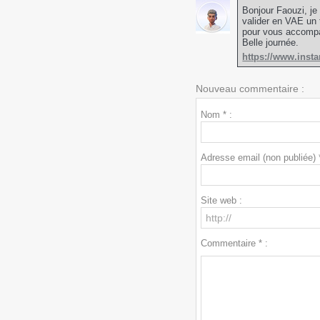
Bonjour Faouzi, je
valider en VAE un t
pour vous accomp
Belle journée.
https://www.inst
Nouveau commentaire :
Nom * :
Adresse email (non publiée) *
Site web :
Commentaire * :