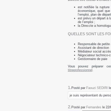
est notifiée la rupture
économique, quel que s
l’emploi, plan de dépar
est prévu un départ à l
de l’emploi ;
la Direccte a homologu
​QUELLES SONT LES FO
Responsable de petite 
Assistant de direction
Médiateur social accès 
Négociateur technico‐
Gestionnaire de paie
Vous pouvez préparer ce
titreprofessionnel
.
1.
Posté par
Faouzi SEDIRI
l
je suis représentant du per
2.
Posté par
Fernandes
le 22