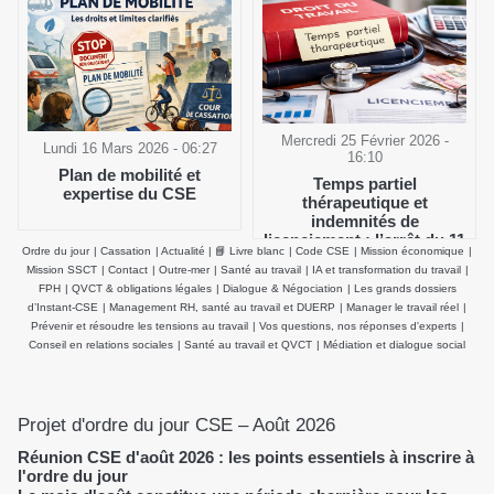
Mercredi 25 Février 2026 -
Lundi 16 Mars 2026 - 06:27
16:10
Plan de mobilité et
Temps partiel
expertise du CSE
thérapeutique et
indemnités de
licenciement : l’arrêt du 11
Ordre du jour
|
Cassation
|
Actualité
|
📘 Livre blanc
|
Code CSE
|
Mission économique
|
février 2026 de la Cour de
Mission SSCT
|
Contact
|
Outre-mer
|
Santé au travail
|
IA et transformation du travail
|
cassation clarifie le salaire
FPH
|
QVCT & obligations légales
|
Dialogue & Négociation
|
Les grands dossiers
de référence
d’Instant-CSE
|
Management RH, santé au travail et DUERP
|
Manager le travail réel
|
Prévenir et résoudre les tensions au travail
|
Vos questions, nos réponses d'experts
|
Conseil en relations sociales
|
Santé au travail et QVCT
|
Médiation et dialogue social
Projet d'ordre du jour CSE – Août 2026
Réunion CSE d'août 2026 : les points essentiels à inscrire à
l'ordre du jour