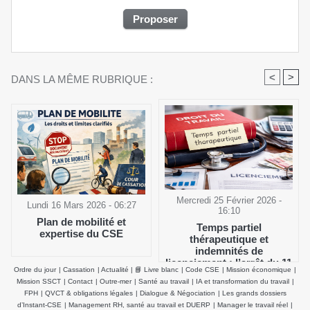
<
>
DANS LA MÊME RUBRIQUE :
Mercredi 25 Février 2026 -
Lundi 16 Mars 2026 - 06:27
16:10
Plan de mobilité et
Temps partiel
expertise du CSE
thérapeutique et
indemnités de
licenciement : l’arrêt du 11
Ordre du jour
|
Cassation
|
Actualité
|
📘 Livre blanc
|
Code CSE
|
Mission économique
|
février 2026 de la Cour de
Mission SSCT
|
Contact
|
Outre-mer
|
Santé au travail
|
IA et transformation du travail
|
cassation clarifie le salaire
FPH
|
QVCT & obligations légales
|
Dialogue & Négociation
|
Les grands dossiers
de référence
d’Instant-CSE
|
Management RH, santé au travail et DUERP
|
Manager le travail réel
|